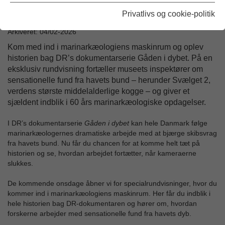
Privatlivs og cookie-politik
Udgivet: 01/01-2026
Arkiveret: 04/02-2026
Kom med ind i marinarkæologiens maskinrum og oplev
historien bag DR’s dokumentarserie Gåden i dybet. På en
eksklusiv rundvisning fortæller museets inspektører om
sensationelle fund fra havets bund – herunder Svælget 2,
verdens største middelalderlige kogge – og giver et
sjældent indblik i 60 års marinarkæologiske opdagelser.
I DR’s dokumentarserie
Gåden i dybet
kan hele Danmark følge
marinarkæologernes dramatiske arbejde med at bjærge skibsvrag
fra havets bund. Nu får du chancen for at komme helt tæt på
historien og se, hvordan arbejdet fortætter, når kameraerne
slukkes.
De kommende onsdage åbner vi for specialrundvisninger, hvor du
kommer ind i marinarkæologiens maskinrum. Her får du indblik i
hele historien bag DR-dokumentaren og hører om, hvordan
forskerne arbejder med sensationelle fund fra havets dyb.