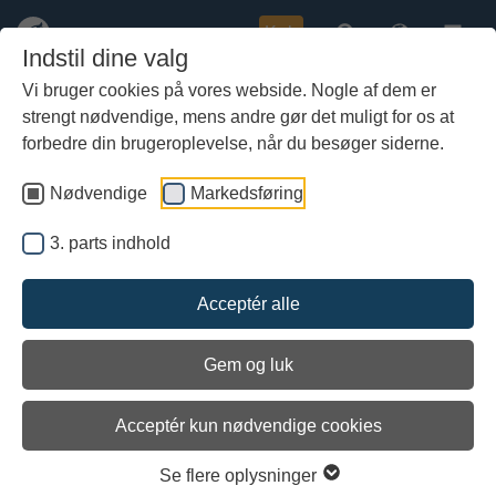
Køb
Indstil dine valg
Vi bruger cookies på vores webside. Nogle af dem er
strengt nødvendige, mens andre gør det muligt for os at
Gå
Gåderne i dybet – eksklusiv
til
forbedre din brugeroplevelse, når du besøger siderne.
rundvisning om marinarkæologi
hoved-
indhold
Nødvendige
Markedsføring
3. parts indhold
Acceptér alle
Gem og luk
Arkiveret
Acceptér kun nødvendige cookies
Se flere oplysninger