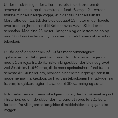
Under rundvisningen fortæller museets inspektører om de
seneste års mest opsigtsvækkende fund: Svælget 2 – verdens
største middelalderlige kogge, et gigantisk handelsskib fra
Margrethe den 1.s tid, der blev opdaget 13 meter under havets
overflade i sejlrenden ind til Københavns Havn. Skibet er en
sensation. Med sine 28 meter i længden og en lasteevne på op
mod 300 tons kaster det nyt lys over middelalderens skibsfart og
teknologi.
Du får også et tilbageblik på 60 års marinarkæologiske
opdagelser ved Vikingeskibsmuseet. Rundvisningen tager dig
med på en rejse fra de ikoniske vikingeskibe, der blev udgravet
ved Skuldelev i 1960’erne, til de mest spektakulære fund fra de
seneste år. Du hører om, hvordan pionererne lagde grunden til
moderne marinarkæologi, og hvordan teknologien har udviklet sig
fra simple dykkerdragter til avanceret 3D-scanning og sonar.
Vi fortæller om de dramatiske bjærgninger, der har skrevet sig ind
i historien, og om de skibe, der har ændret vores forståelse af
fortiden, fra vikingernes langskibe til middelalderens gigantiske
kogger.