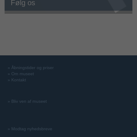
Følg os
»
Åbningstider og priser
»
Om museet
»
Kontakt
»
Bliv ven af museet
»
Modtag nyhedsbreve