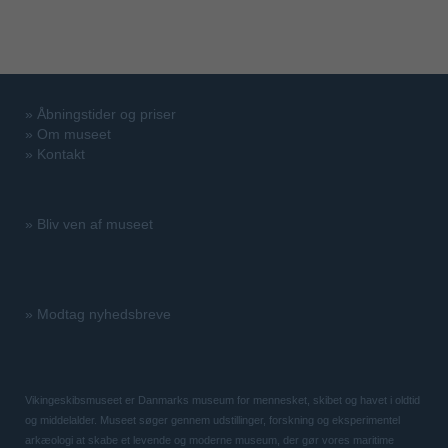
»
Åbningstider og priser
»
Om museet
»
Kontakt
»
Bliv ven af museet
»
Modtag nyhedsbreve
Vikingeskibsmuseet er Danmarks museum for mennesket, skibet og havet i oldtid
og middelalder. Museet søger gennem udstillinger, forskning og eksperimentel
arkæologi at skabe et levende og moderne museum, der gør vores maritime