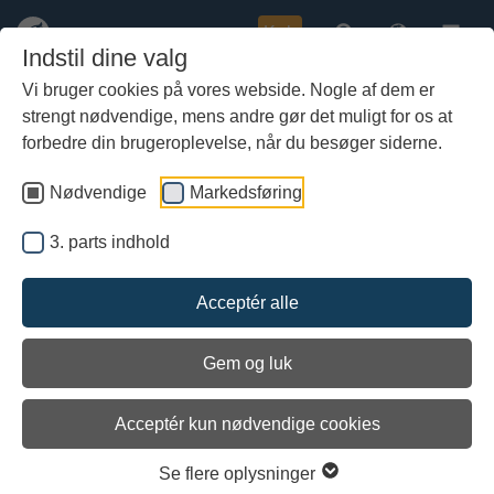
Køb
Indstil dine valg
Vi bruger cookies på vores webside. Nogle af dem er
strengt nødvendige, mens andre gør det muligt for os at
Gå
MedlemsNyt 1/2026 - Start året
til
forbedre din brugeroplevelse, når du besøger siderne.
med spændende foredrag
hoved-
indhold
Nødvendige
Markedsføring
3. parts indhold
Acceptér alle
Gem og luk
Arkiveret
Acceptér kun nødvendige cookies
Se flere oplysninger
Udgivet: 13/01-2026