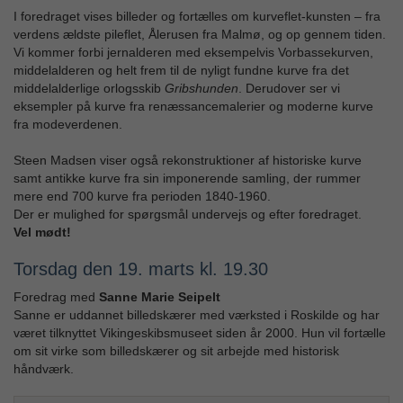
I foredraget vises billeder og fortælles om kurveflet-kunsten – fra
verdens ældste pileflet, Ålerusen fra Malmø, og op gennem tiden.
Vi kommer forbi jernalderen med eksempelvis Vorbassekurven,
middelalderen og helt frem til de nyligt fundne kurve fra det
middelalderlige orlogsskib
Gribshunden
. Derudover ser vi
eksempler på kurve fra renæssancemalerier og moderne kurve
fra modeverdenen.
Steen Madsen viser også rekonstruktioner af historiske kurve
samt antikke kurve fra sin imponerende samling, der rummer
mere end 700 kurve fra perioden 1840-1960.
Der er mulighed for spørgsmål undervejs og efter foredraget.
Vel mødt!
Torsdag den 19. marts kl. 19.30
Foredrag med
Sanne Marie Seipelt
Sanne er uddannet billedskærer med værksted i Roskilde og har
været tilknyttet Vikingeskibsmuseet siden år 2000. Hun vil fortælle
om sit virke som billedskærer og sit arbejde med historisk
håndværk.