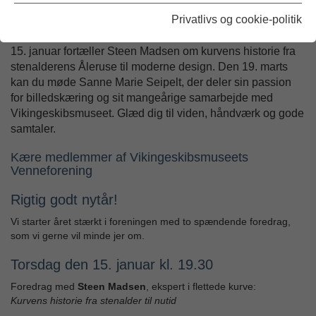
Arkiveret: 19/03-2026
Privatlivs og cookie-politik
Vi lægger ud med to inspirerende aftener på museet. Den
15. januar fortæller Steen Madsen om kurvens historie fra
stenalderens Åleruse til moderne design. Den 19. marts
kan du møde Sanne Marie Seipelt, der deler sin passion
for billedskæring og sit mangeårige samarbejde med
Vikingeskibsmuseet. Glæd dig til viden, håndværk og gode
samtaler.
Kære medlemmer af Vikingeskibsmuseets
Venneforening
Rigtig godt nytår!
Vi starter året stærkt i foreningen med to spændende foredrag,
som vi gerne vil minde jer om.
Torsdag den 15. januar kl. 19.30
Foredrag med
Steen Madsen
, ekspert i flettede kurve:
Kurvens historie fra stenalder til nutid