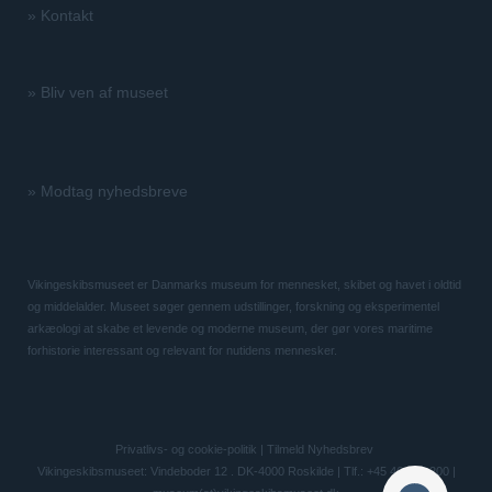
»
Kontakt
»
Bliv ven af museet
»
Modtag nyhedsbreve
Vikingeskibsmuseet er Danmarks museum for mennesket, skibet og havet i oldtid
og middelalder. Museet søger gennem udstillinger, forskning og eksperimentel
arkæologi at skabe et levende og moderne museum, der gør vores maritime
forhistorie interessant og relevant for nutidens mennesker.
Privatlivs- og cookie-politik
|
Tilmeld Nyhedsbrev
Vikingeskibsmuseet: Vindeboder 12 . DK-4000 Roskilde | Tlf.: +45 46 300 200 |