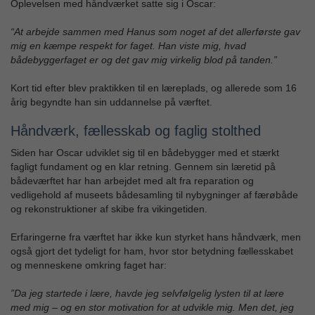
Oplevelsen med håndværket satte sig i Oscar:
“At arbejde sammen med Hanus som noget af det allerførste gav
mig en kæmpe respekt for faget. Han viste mig, hvad
bådebyggerfaget er og det gav mig virkelig blod på tanden.”
Kort tid efter blev praktikken til en læreplads, og allerede som 16
årig begyndte han sin uddannelse på værftet.
Håndværk, fællesskab og faglig stolthed
Siden har Oscar udviklet sig til en bådebygger med et stærkt
fagligt fundament og en klar retning. Gennem sin læretid på
bådeværftet har han arbejdet med alt fra reparation og
vedligehold af museets bådesamling til nybygninger af færøbåde
og rekonstruktioner af skibe fra vikingetiden.
Erfaringerne fra værftet har ikke kun styrket hans håndværk, men
også gjort det tydeligt for ham, hvor stor betydning fællesskabet
og menneskene omkring faget har:
”Da jeg startede i lære, havde jeg selvfølgelig lysten til at lære
med mig – og en stor motivation for at udvikle mig. Men det, jeg