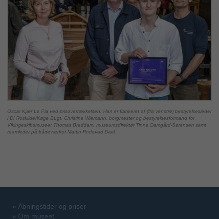
Oscar Kjær La Pia ved prisoverrækkelsen. Han er flankeret af (fra venstre) bestyrelsesleder
i DI Roskilde/Køge Bugt, Christina Wiemann, borgmester og bestyrelsesformand for
Vikingeskibsmuseet Thomas Breddam, museumsdirektør Tinna Damgård-Sørensen samt
teamleder på bådeværftet Martin Rodevad Dael.
»
Åbningstider og priser
»
Om museet