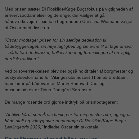
Med prisen sætter DI Roskilde/Køge Bugt fokus på vigtigheden af
erhvervsuddannelser og de unge, der vælger at gå
håndværksvejen. I sin tale begrundede Christina Wiemann valget
af Oscar med disse ord:
“Oscar modtager prisen for sin særlige dedikation til
bådebyggerfaget, sin høje faglighed og sin evne til at tage ansvar
– både for håndværket, fællesskabet og formidlingen af en vigtig
nordisk tradition.”
Ved prisoverrækkelsen blev der også holdt taler af borgmester og
bestyrelsesformand for Vikingeskibsmuseet Thomas Breddam,
teamleder på bådeværftet Martin Rodevad Dael og
museumsdirektør Tinna Damgård Sørensen.
De mange rosende ord gjorde indtryk på prismodtageren:
“At blive kåret som Årets lærling er for mig en stor ære, og jeg er
både stolt og ydmyg over at modtage DI Roskilde/Køge Bugts
Lærlingepris 2026,”
indledte Oscar sin takketale.