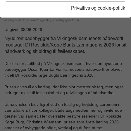
Privatlivs og cookie-politik
Oscar Kjær La Pia er nyudlært bådebygger fra Vikingeskibsmuseets bådeværft og
modtager af DI Roskilde/Køge Bugts Lærlingepris 2026.
Udgivet: 08/06-2026
Nyudlært bådebygger fra Vikingeskibsmuseets bådeværft
modtager DI Roskilde/Køge Bugts Lærlingepris 2026 for sit
håndværk og sit bidrag til fællesskabet.
Der er stor stolthed på Vikingeskibsmuseet, hvor den nyudlærte
bådebygger Oscar Kjær La Pia fra museets bådeværft er blevet
tildelt DI Roskilde/Køge Bugts Lærlingepris 2026.
Prisen gives til en lærling, der ikke blot mestrer sit fag, men også
bidrager aktivt til fællesskabet og udviklingen af håndværket.
Udnævnelsen blev fejret ved en festlig og højtidelig ceremoni i
værftshallen, hvor kolleger, bådelaugsmedlemmer og inviterede
gæster var samlet. Her overrakte bestyrelsesleder i DI Roskilde
Køge Bugt, Christina Wiemann, prisen som årets lærling 2026
omgivet af nybyggede både, værktøj og duften af træ.