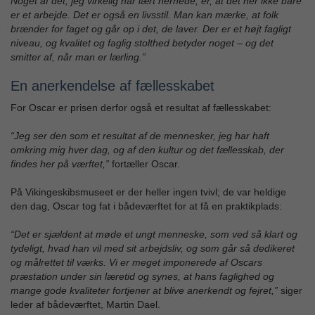
Noget af det, jeg virkelig har lært hernede, er, at det her ikke bare
er et arbejde. Det er også en livsstil. Man kan mærke, at folk
brænder for faget og går op i det, de laver. Der er et højt fagligt
niveau, og kvalitet og faglig stolthed betyder noget – og det
smitter af, når man er lærling.”
En anerkendelse af fællesskabet
For Oscar er prisen derfor også et resultat af fællesskabet:
“Jeg ser den som et resultat af de mennesker, jeg har haft
omkring mig hver dag, og af den kultur og det fællesskab, der
findes her på værftet,”
fortæller Oscar.
På Vikingeskibsmuseet er der heller ingen tvivl; de var heldige
den dag, Oscar tog fat i bådeværftet for at få en praktikplads:
“Det er sjældent at møde et ungt menneske, som ved så klart og
tydeligt, hvad han vil med sit arbejdsliv, og som går så dedikeret
og målrettet til værks. Vi er meget imponerede af Oscars
præstation under sin læretid og synes, at hans faglighed og
mange gode kvaliteter fortjener at blive anerkendt og fejret,”
siger
leder af bådeværftet, Martin Dael.