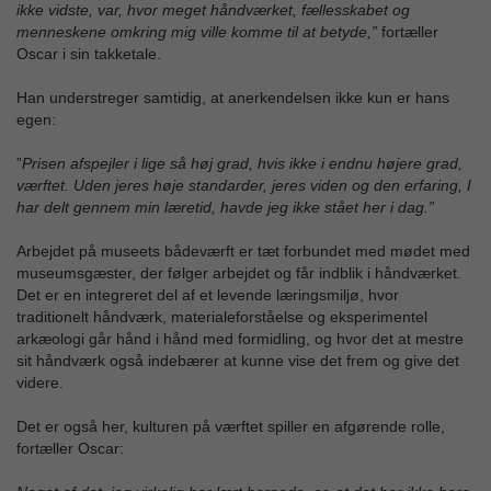
ikke vidste, var, hvor meget håndværket, fællesskabet og
menneskene omkring mig ville komme til at betyde,”
fortæller
Oscar i sin takketale.
Han understreger samtidig, at anerkendelsen ikke kun er hans
egen:
”
Prisen afspejler i lige så høj grad, hvis ikke i endnu højere grad,
værftet. Uden jeres høje standarder, jeres viden og den erfaring, I
har delt gennem min læretid, havde jeg ikke stået her i dag.”
Arbejdet på museets bådeværft er tæt forbundet med mødet med
museumsgæster, der følger arbejdet og får indblik i håndværket.
Det er en integreret del af et levende læringsmiljø, hvor
traditionelt håndværk, materialeforståelse og eksperimentel
arkæologi går hånd i hånd med formidling, og hvor det at mestre
sit håndværk også indebærer at kunne vise det frem og give det
videre.
Det er også her, kulturen på værftet spiller en afgørende rolle,
fortæller Oscar: