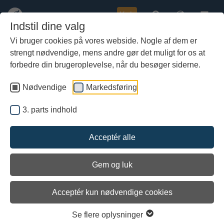
Køb
Indstil dine valg
Vi bruger cookies på vores webside. Nogle af dem er
strengt nødvendige, mens andre gør det muligt for os at
Gå
Ny lokalplan vedtaget
til
forbedre din brugeroplevelse, når du besøger siderne.
hoved-
indhold
Nødvendige
Markedsføring
3. parts indhold
Acceptér alle
Gem og luk
Arkiveret
Acceptér kun nødvendige cookies
Se flere oplysninger