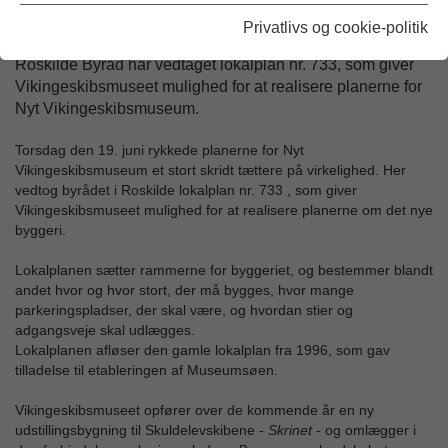
Udgivet: 20/06-2025
Privatlivs og cookie-politik
Arkiveret: 31/12-2025
Roskilde Byråd har vedtaget lokalplan nr. 733, som giver
Vikingeskibsmuseet mulighed for at realisere planerne for
Nyt Vikingeskibsmuseum.
Torsdag den 19. juni rykkede planerne for Nyt
Vikingeskibsmuseum et stort skridt tættere på virkelighed. Her
vedtog byrådet i Roskilde lokalplan nr. 733 , som giver
Vikingeskibsmuseet mulighed for at realisere planerne om det nye
byggeri.
Lokalplanen sætter rammerne for byggeriet, og bestemmer blandt
andet hvor og hvor stort, der må bygges, hvor mange
parkeringspladser, der skal være, og hvordan stier og
adgangsveje skal udlægges.
Lokalplanen afløser den gamle lokalplan fra 1996, som gav
tilladelse til etableringen af Museumsøen.
Vikingeskibsmuseet opfører over de kommende år en ny
udstillingsbygning til Skuldelevskibene -
Skrinet -
og omlægger i