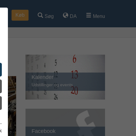
Køb
Søg
DA
Menu
Kalender
Udstillinger og events
Facebook
k