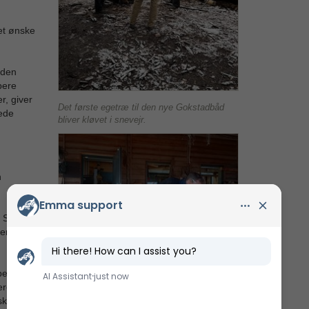
et ønske
 den
bere
r, giver
Det første egetræ til den nye Gokstadbåd
gede
bliver kløvet i snevejr.
n
m San
er rejste
bet er
Egetræet bliver skåret til med elektrisk
gerer som
rundsav på bådeværftet. Senere vil det blive
ker i