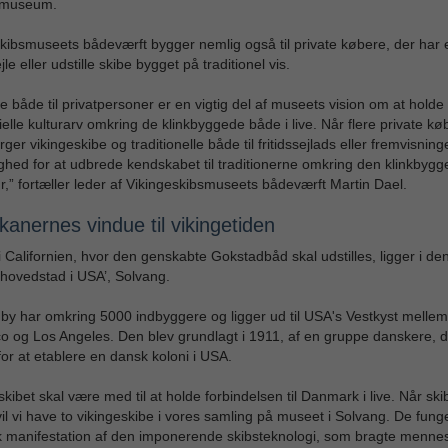
museum.
kibsmuseets bådeværft bygger nemlig også til private købere, der har 
le eller udstille skibe bygget på traditionel vis.
e både til privatpersoner er en vigtig del af museets vision om at holde
elle kulturarv omkring de klinkbyggede både i live. Når flere private kø
ger vikingeskibe og traditionelle både til fritidssejlads eller fremvisninge
ghed for at udbrede kendskabet til traditionerne omkring den klinkbyg
r,” fortæller leder af Vikingeskibsmuseets bådeværft Martin Dael.
anernes vindue til vikingetiden
 Californien, hvor den genskabte Gokstadbåd skal udstilles, ligger i de
hovedstad i USA’, Solvang.
e by har omkring 5000 indbyggere og ligger ud til USA's Vestkyst melle
o og Los Angeles. Den blev grundlagt i 1911, af en gruppe danskere, d
for at etablere en dansk koloni i USA.
skibet skal være med til at holde forbindelsen til Danmark i live. Når ski
vil vi have to vikingeskibe i vores samling på museet i Solvang. De fun
k manifestation af den imponerende skibsteknologi, som bragte mennes