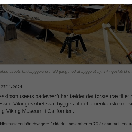
kibsmuseets bådebyggere er i fuld gang med at bygge et nyt vikingeskib til 
: 27/11-2024
eskibsmuseets bådeværft har fældet det første træ til et 
eskib. Vikingeskibet skal bygges til det amerikanske mu
ng Viking Museum’ i Californien.
skibsmuseets bådebyggere fældede i november et 70 år gammelt eget