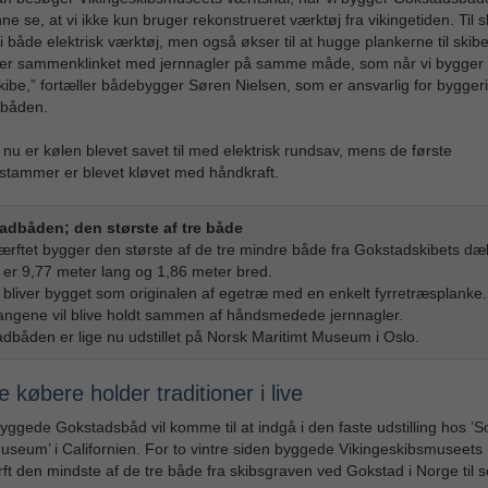
e se, at vi ikke kun bruger rekonstrueret værktøj fra vikingetiden. Til s
i både elektrisk værktøj, men også økser til at hugge plankerne til skibe
ver sammenklinket med jernnagler på samme måde, som når vi bygger
kibe,” fortæller bådebygger Søren Nielsen, som er ansvarlig for byggeri
dbåden.
 nu er kølen blevet savet til med elektrisk rundsav, mens de første
stammer er blevet kløvet med håndkraft.
adbåden; den største af tre både
rftet bygger den største af de tre mindre både fra Gokstadskibets dæ
er 9,77 meter lang og 1,86 meter bred.
bliver bygget som originalen af egetræ med en enkelt fyrretræsplanke.
ngene vil blive holdt sammen af håndsmedede jernnagler.
dbåden er lige nu udstillet på Norsk Maritimt Museum i Oslo.
e købere holder traditioner i live
ggede Gokstadsbåd vil komme til at indgå i den faste udstilling hos ’S
useum’ i Californien. For to vintre siden byggede Vikingeskibsmuseets
t den mindste af de tre både fra skibsgraven ved Gokstad i Norge til s