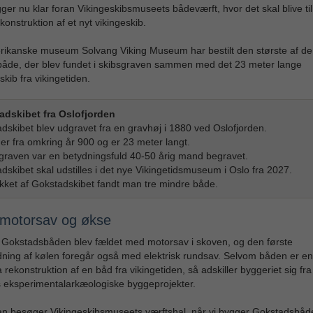
gger nu klar foran Vikingeskibsmuseets bådeværft, hvor det skal blive ti
konstruktion af et nyt vikingeskib.
ikanske museum Solvang Viking Museum har bestilt den største af de 
både, der blev fundet i skibsgraven sammen med det 23 meter lange
kib fra vikingetiden.
adskibet fra Oslofjorden
dskibet blev udgravet fra en gravhøj i 1880 ved Oslofjorden.
 er fra omkring år 900 og er 23 meter langt.
sgraven var en betydningsfuld 40-50 årig mand begravet.
dskibet skal udstilles i det nye Vikingetidsmuseum i Oslo fra 2027.
ket af Gokstadskibet fandt man tre mindre både.
motorsav og økse
l Gokstadsbåden blev fældet med motorsav i skoven, og den første
ning af kølen foregår også med elektrisk rundsav. Selvom båden er en
a rekonstruktion af en båd fra vikingetiden, så adskiller byggeriet sig fra
 eksperimentalarkæologiske byggeprojekter.
n besøger Vikingeskibsmuseets værftshal, når vi bygger Gokstadsbåde