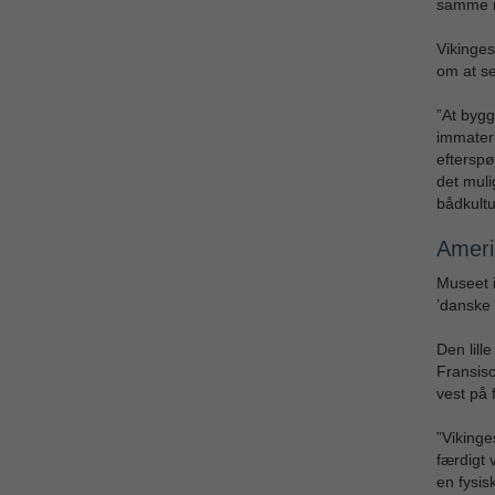
samme 
Vikinges
om at sej
”At bygg
immateri
efterspør
det muli
bådkultu
Amerik
Museet i
’danske 
Den lill
Fransisc
vest på 
”Vikinge
færdigt 
en fysis