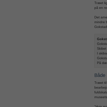
Træet li
på en re
Det amer
mindre 
Gokstads
Gokst
Goksta
Skibet
I skib
Goksta
På dæk
Både 
Træet ti
bearbejd
fuldskal
museets
”Hvis ma