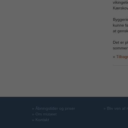
vikinget
Kærskov.
Byggerie
kunne f
at gensk
Det er p
sommer
Tilbag
»
Åbningstider og priser
»
Bliv ven af
»
Om museet
»
Kontakt