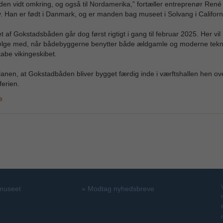
iden vidt omkring, og også til Nordamerika,” fortæller entreprenør Ren
 Han er født i Danmark, og er manden bag museet i Solvang i Californ
t af Gokstadsbåden går dog først rigtigt i gang til februar 2025. Her vi
ølge med, når bådebyggerne benytter både ældgamle og moderne teknik
abe vikingeskibet.
lanen, at Gokstadbåden bliver bygget færdig inde i værftshallen hen ov
ferien.
e
 museet
»
Modtag nyhedsbreve