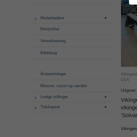
Medarbejdere
Bestyrelse
Venneforening
Bådelaug
Årsberetninger
Vikinges
USA.
Mission, vision og værdier
Udgivet
Ledige stillinger
Viking
Tidskapsel
viking
’Solva
Vikinge