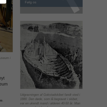
Følg os
museum i
nyt
seum
Udgravningen af Gokstadskibet fandt sted i
1880. Den døde, som lå begravet i skibet,
ræ.
var en ukendt mand i alderen 40-50 år. Man