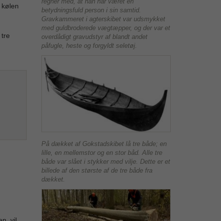
regner med, at han har været en
l kølen
betydningsfuld person i sin samtid.
Gravkammeret i agterskibet var udsmykket
med guldbroderede vægtæpper, og der var et
tre
overdådigt gravudstyr af blandt andet
påfugle, heste og forgyldt seletøj.
På dækket af Gokstadskibet lå tre både; en
lille, en mellemstor og en stor båd. Alle tre
både var slået i stykker med vilje. Dette er et
billede af den største af de tre både fra
dækket.
n, vil