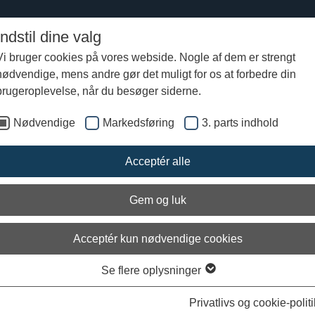
Indstil dine valg
Vi bruger cookies på vores webside. Nogle af dem er strengt
nødvendige, mens andre gør det muligt for os at forbedre din
fra Vikingeskibsmuseet
brugeroplevelse, når du besøger siderne.
Nødvendige
Markedsføring
3. parts indhold
værftet bygger nyt vikingeskib til
um i Californien
Acceptér alle
Gem og luk
Acceptér kun nødvendige cookies
Se flere oplysninger
Privatlivs og cookie-politi