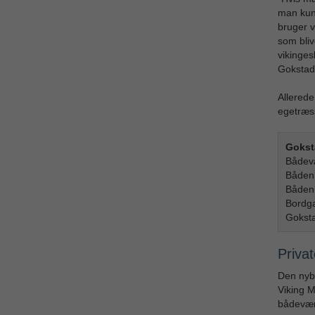
man kunn
bruger v
som bli
vikinges
Goksta
Allerede
egetræs
Gokst
Bådevæ
Båden 
Båden 
Bordga
Goksta
Privat
Den nyby
Viking M
bådeværf