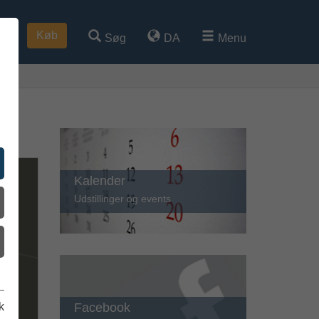
Køb
Søg
DA
Menu
Kalender
Udstillinger og events
Facebook
k