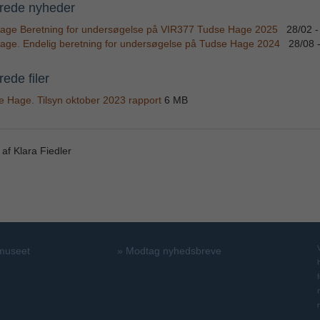
rede nyheder
age Beretning for undersøgelse på VIR377 Tudse Hage 2025
28/02 -
age. Endelig beretning for undersøgelse på Tudse Hage 2024
28/08 
ede filer
e Hage. Tilsyn oktober 2023 rapport
6 MB
 af Klara Fiedler
 museet
»
Modtag nyhedsbreve