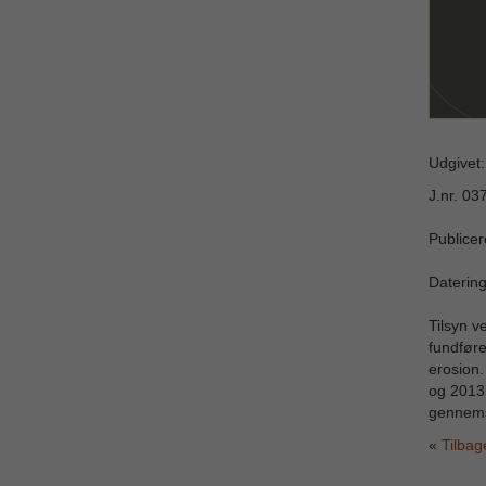
Udgivet
J.nr. 03
Publicer
Datering
Tilsyn v
fundføre
erosion
og 2013 
gennems
Tilbag