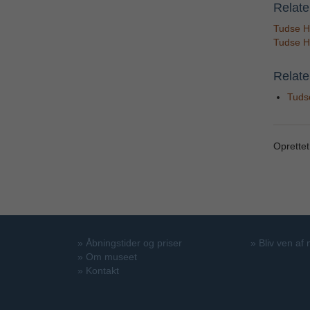
Relate
Tudse H
Tudse H
Relater
Tuds
Oprettet
»
Åbningstider og priser
»
Bliv ven af
»
Om museet
»
Kontakt