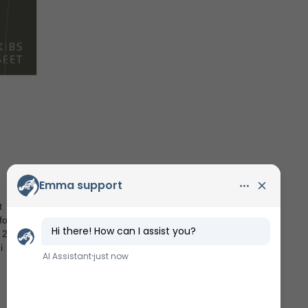
t
or aktiv
i 2023
i