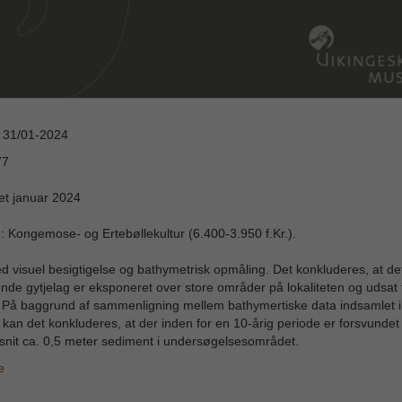
: 31/01-2024
77
et januar 2024
: Kongemose- og Ertebøllekultur (6.400-3.950 f.Kr.).
ed visuel besigtigelse og bathymetrisk opmåling. Det konkluderes, at de
nde gytjelag er eksponeret over store områder på lokaliteten og udsat f
. På baggrund af sammenligning mellem bathymertiske data indsamlet 
kan det konkluderes, at der inden for en 10-årig periode er forsvundet 
nit ca. 0,5 meter sediment i undersøgelsesområdet.
e