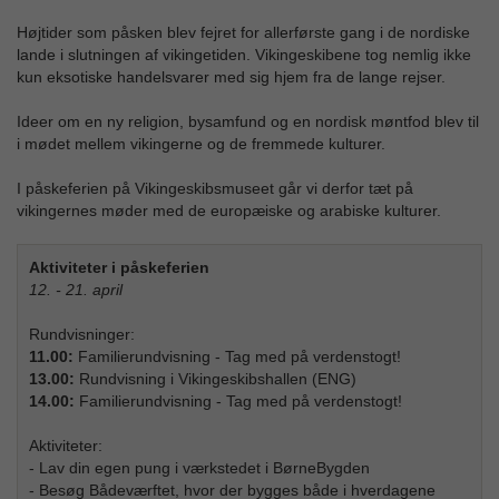
Højtider som påsken blev fejret for allerførste gang i de nordiske
lande i slutningen af vikingetiden. Vikingeskibene tog nemlig ikke
kun eksotiske handelsvarer med sig hjem fra de lange rejser.
Ideer om en ny religion, bysamfund og en nordisk møntfod blev til
i mødet mellem vikingerne og de fremmede kulturer.
I påskeferien på Vikingeskibsmuseet går vi derfor tæt på
vikingernes møder med de europæiske og arabiske kulturer.
Aktiviteter i påskeferien
12. - 21. april
Rundvisninger:
11.00:
Familierundvisning - Tag med på verdenstogt!
13.00:
Rundvisning i Vikingeskibshallen (ENG)
14.00:
Familierundvisning - Tag med på verdenstogt!
Aktiviteter:
- Lav din egen pung i værkstedet i BørneBygden
- Besøg Bådeværftet, hvor der bygges både i hverdagene