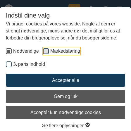
Køb
Indstil dine valg
Vi bruger cookies på vores webside. Nogle af dem er
strengt nødvendige, mens andre gør det muligt for os at
Gå
Eske Willerslev vil sprede
til
forbedre din brugeroplevelse, når du besøger siderne.
hoved-
kærlighed til bryllupper på
indhold
Nødvendige
Markedsføring
Vikingeskibsmuseet
3. parts indhold
Acceptér alle
Gem og luk
Arkiveret
Arkiveret
Acceptér kun nødvendige cookies
Se flere oplysninger