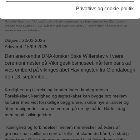
Privatlivs og cookie-politik
Roskilde Havn var fyldt med tusindvis af mennesker, da Havhingsten fra Glendalough
sejlede mod Dublin i 2008. Når fem par bliver viet den 13. september håber vi igen at
samle til en stor folkefest.
Udgivet: 20/03-2025
Arkiveret: 15/09-2025
Den anerkendte DNA-forsker Eske Willerslev vil være
ceremonimester på Vikingeskibsmuseet, når fem par skal
vies ombord på vikingeskibet Havhingsten fra Glendalough
den 13. september.
Kærlighed og tiltrækning kender ingen landegrænser.
Forelskelser, kærlighed og ægteskaber kan bygge bro mellem
kulturer med vidt forskellige baggrunde, skabe nye alliancer og
åbne muligheder for at se verden på en ny måde. Både i dag,
men også i vikingetiden.
"Kærlighed og forbindelser mellem mennesker på tværs af
grænser har spillet en central rolle i at skabe de bånd, vi stadig
deler i dag. Det er en ære at være med til at fejre denne dybe