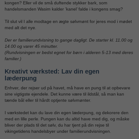
kongen? Eller vil de små duftende stykker bark, som
handelsmanden Wasim kalder ’kanel’ falde i kongens smag?
Til slut vil I alle modtage en ægte sølvmønt for jeres mod i mødet
med alt det nye.
Der er familierundvisning to gange dagligt. De starter kl. 11.00 og
14.00 og varer 45 minutter.
(Rundvisningen er bedst egnet for børn i alderen 5-13 med deres
familier.)
Kreativt værksted: Lav din egen
læderpung
Enhver, der rejser ud på havet, må have en pung til at opbevare
sine vigtigste ejendele. Det kunne være til ildstål, så man kan
tænde bål eller til hårdt optjente sølvmønter.
I værkstedet kan du lave din egen læderpung, og dekorere den
med en lille perle. Pungen kan du altid have med dig, og måske
bliver der plads til det sølv, du har tjent på din rejse til
vikingetidens handelsbyer under familierundvisningen.