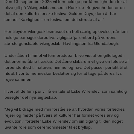
Den 13. september 2025 vil fem heldige par få muligheden for at
blive gift på Vikingeskibsmuseet i Roskilde. Begivenheden er en
del af den kulturhistoriske festival Golden Days, der i år har
temaet ”Kærlighed – en festival om det største af alt”.
Her tilbyder Vikingeskibsmuseet en helt særlig oplevelse, når fem
heldige par siger deres livs vigtigste ’ja’ ombord på verdens
største genskabte vikingeskib, Havhingsten fra Glendalough.
Under åben himmel vil fem brudepar blive viet af en giftefoged i
det enorme åbne træskib. Det åbne skibsrum vil give en følelse af
forbundenhed til naturen, himmel og hav. Det passer perfekt til et
ritual, hvor to mennesker beslutter sig for at tage på deres livs
rejse sammen.
Hvert af de fem par vil få en tale af Eske Willerslev, som samtidig
besegler det nye ægteskab.
“Jeg vil bidrage med min forståelse af, hvordan vores forfædres
rejser og møder på tværs af kulturer har formet vores arv og
evolution,” fortæller Eske Willerslev om sin tilgang til den noget
uvante rolle som ceremonimester til et bryllup.