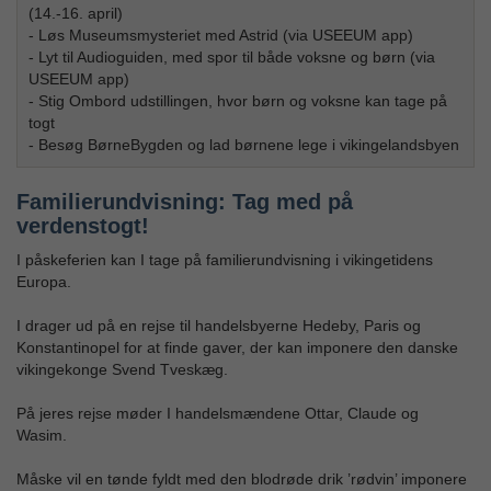
(14.-16. april)
- Løs Museumsmysteriet med Astrid (via USEEUM app)
- Lyt til Audioguiden, med spor til både voksne og børn (via
USEEUM app)
- Stig Ombord udstillingen, hvor børn og voksne kan tage på
togt
- Besøg BørneBygden og lad børnene lege i vikingelandsbyen
Familierundvisning: Tag med på
verdenstogt!
I påskeferien kan I tage på familierundvisning i vikingetidens
Europa.
I drager ud på en rejse til handelsbyerne Hedeby, Paris og
Konstantinopel for at finde gaver, der kan imponere den danske
vikingekonge Svend Tveskæg.
På jeres rejse møder I handelsmændene Ottar, Claude og
Wasim.
Måske vil en tønde fyldt med den blodrøde drik ’rødvin’ imponere