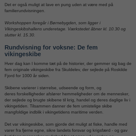
Det er også muligt at lave en pung uden at være med på
familierundvisningen.
Workshoppen foregår i Børnebygden, som ligger i
Vikingeskibshallens underetage. Værkstedet åbner kl. 10.30 og
slutter kl. 15.30.
Rundvisning for voksne: De fem
vikingeskibe
Hver dag kan I komme tæt på de historier, der gemmer sig bag de
fem originale vikingeskibe fra Skuldelev, der sejlede på Roskilde
Fjord for 1000 år siden.
Skibene varierer i størrelse, udseende og form, og
deres forskelligheder afslører hemmeligheder om de mennesker,
der sejlede og brugte skibene til krig, handel og deres daglige liv i
vikingetiden. Tilsammen danner de fem umistelige skibe
mangfoldige indblik i vikingetidens maritime verden.
Det var vikingeskibe, som gjorde det muligt at fiske, handle med
varer fra fjerne egne, sikre landets forsvar og krigsfærd - og gav