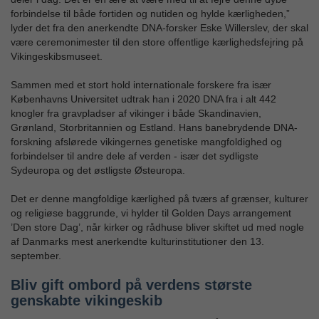
forbindelse til både fortiden og nutiden og hylde kærligheden,”
lyder det fra den anerkendte DNA-forsker Eske Willerslev, der skal
være ceremonimester til den store offentlige kærlighedsfejring på
Vikingeskibsmuseet.
Sammen med et stort hold internationale forskere fra især
Københavns Universitet udtrak han i 2020 DNA fra i alt 442
knogler fra gravpladser af vikinger i både Skandinavien,
Grønland, Storbritannien og Estland. Hans banebrydende DNA-
forskning afslørede vikingernes genetiske mangfoldighed og
forbindelser til andre dele af verden - især det sydligste
Sydeuropa og det østligste Østeuropa.
Det er denne mangfoldige kærlighed på tværs af grænser, kulturer
og religiøse baggrunde, vi hylder til Golden Days arrangement
’Den store Dag’, når kirker og rådhuse bliver skiftet ud med nogle
af Danmarks mest anerkendte kulturinstitutioner den 13.
september.
Bliv gift ombord på verdens største
genskabte vikingeskib