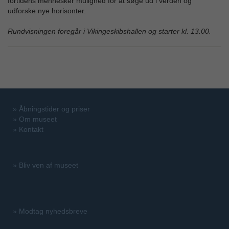
fortidens mennesker mulighed for at søge ud i verden og
udforske nye horisonter.
Rundvisningen foregår i Vikingeskibshallen og starter kl. 13.00.
»
Åbningstider og priser
»
Om museet
»
Kontakt
»
Bliv ven af museet
»
Modtag nyhedsbreve