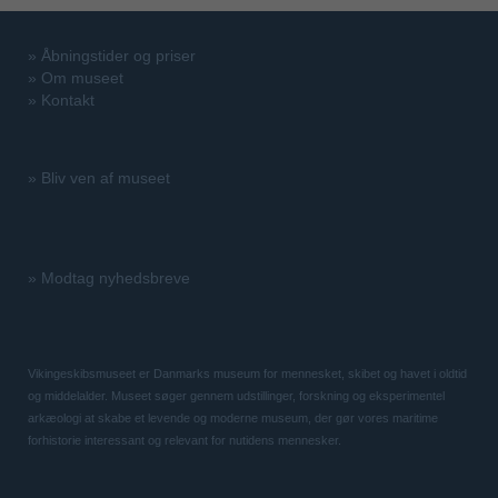
»
Åbningstider og priser
»
Om museet
»
Kontakt
»
Bliv ven af museet
»
Modtag nyhedsbreve
Vikingeskibsmuseet er Danmarks museum for mennesket, skibet og havet i oldtid
og middelalder. Museet søger gennem udstillinger, forskning og eksperimentel
arkæologi at skabe et levende og moderne museum, der gør vores maritime
forhistorie interessant og relevant for nutidens mennesker.