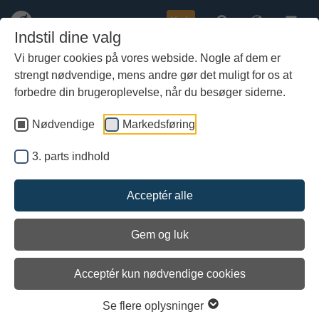
Køb
Indstil dine valg
Vi bruger cookies på vores webside. Nogle af dem er
strengt nødvendige, mens andre gør det muligt for os at
Gå
til
forbedre din brugeroplevelse, når du besøger siderne.
hoved-
indhold
Nødvendige
Markedsføring
3. parts indhold
Acceptér alle
Gem og luk
Acceptér kun nødvendige cookies
Havhingsten fra Glendalough
Se flere oplysninger