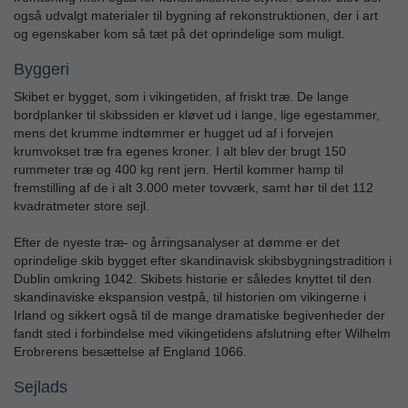
også udvalgt materialer til bygning af rekonstruktionen, der i art
og egenskaber kom så tæt på det oprindelige som muligt.
Byggeri
Skibet er bygget, som i vikingetiden, af friskt træ. De lange
bordplanker til skibssiden er kløvet ud i lange, lige egestammer,
mens det krumme indtømmer er hugget ud af i forvejen
krumvokset træ fra egenes kroner. I alt blev der brugt 150
rummeter træ og 400 kg rent jern. Hertil kommer hamp til
fremstilling af de i alt 3.000 meter tovværk, samt hør til det 112
kvadratmeter store sejl.
Efter de nyeste træ- og årringsanalyser at dømme er det
oprindelige skib bygget efter skandinavisk skibsbygningstradition i
Dublin omkring 1042. Skibets historie er således knyttet til den
skandinaviske ekspansion vestpå, til historien om vikingerne i
Irland og sikkert også til de mange dramatiske begivenheder der
fandt sted i forbindelse med vikingetidens afslutning efter Wilhelm
Erobrerens besættelse af England 1066.
Sejlads