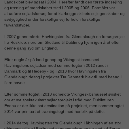
Langskibet blev søsat i 2004. Herefter fandt den første indsejling
og træning af mandskabet sted i 2005 og 2006. Formålet var
at udføre sejladsforsøg for at klarlægge skibets sejlegenskaber og
sødygtighed under forskellige vejrforhold i forskellige
farvandstyper.
I 2007 gennemførte Havhingsten fra Glendalough en forsøgsrejse
fra Roskilde, nord om Skotland til Dublin og hjem igen året efter,
denne gang syd om England.
Efter nogle år på land genoptog Vikingeskibsmuseet
Havhingstens sejladser med sommertogter i 2012 rundt i
Danmark og til Hedeby - og i 2013 hvor Havhingsten fra
Glendalough deltog i projektet 'Da Danmark blev til' med besøg i
flere havne.
Efter sommertogtet i 2013 udmeldte Vikingeskibsmuseet ønsket
om et nyt spektakulært sejladsprojekt i tråd med Dublinturen.
Endnu er der ikke sat destination på projektet, men sommertogtet
2014 var primært et træningstogt med henblik på dette.
I 2014 deltog Havhingsten fra Glendalough i åbningen af en stor
vikingeudstilling i Berlin ved at gennemføre en tur ned ad Spree