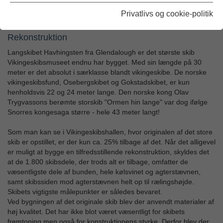
"Fuldblod på havet" Skuldelev 2, er et af vikingetidens langskibe
Privatlivs og cookie-politik
fra ca. 1042, genskabt som rekonstruktionen "Havhingsten".
Rekonstruktion
Langskibet Havhingsten fra Glendalough er det største skib
Vikingeskibsmuseet endnu har bygget. Med sin længde på 30
meter er det absolut i særklasse blandt vikingeskibe. De norske
vikingeskibsfund, Osebergskibet og Gokstadskibet, er kun
henholdsvis 22 og 24 meter lange. Den norske kong Olav
Trygvassons berømte storskib "Ormen hin lange" var dog ifølge
Snorres kongesaga større - hele 43 meter langt!
Som man kan se i Vikingeskibshallen, hvor originalen af det store
skib er opstillet, er der kun ca. 25% tilbage af det. Når det alligevel
er muligt at bygge en tilfredsstillende rekonstruktion, skyldes det
at de 1.800 skibsdele, der trods alt er tilbage, omfatter de
væsentligste dele af bunden, hele kølsvinet og agterstævnen,
samt skibssiden mod agterstævnen helt op til rælingshøjde.
Skibets vigtigste målepunkter er således bevaret.
Ved bygningen af det originale skib blev der anvendt materialer af
høj kvalitet. Det har ikke blot været væsentligt for skibets
fremtoning men også for konstruktionens styrke. Derfor blev der