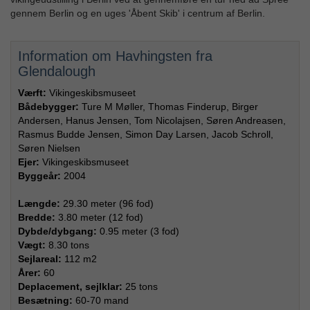
gennem Berlin og en uges 'Åbent Skib' i centrum af Berlin.
Information om Havhingsten fra
Glendalough
Værft:
Vikingeskibsmuseet
Bådebygger:
Ture M Møller, Thomas Finderup, Birger
Andersen, Hanus Jensen, Tom Nicolajsen, Søren Andreasen,
Rasmus Budde Jensen, Simon Day Larsen, Jacob Schroll,
Søren Nielsen
Ejer:
Vikingeskibsmuseet
Byggeår:
2004
Længde:
29.30 meter (96 fod)
Bredde:
3.80 meter (12 fod)
Dybde/dybgang:
0.95 meter (3 fod)
Vægt:
8.30 tons
Sejlareal:
112 m2
Årer:
60
Deplacement, sejlklar:
25 tons
Besætning:
60-70 mand