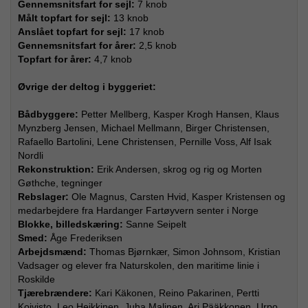
Gennemsnitsfart for sejl:
7 knob
Målt topfart for sejl:
13 knob
Anslået topfart for sejl:
17 knob
Gennemsnitsfart for årer:
2,5 knob
Topfart for årer:
4,7 knob
Øvrige der deltog i byggeriet:
Bådbyggere:
Petter Mellberg, Kasper Krogh Hansen, Klaus
Mynzberg Jensen, Michael Mellmann, Birger Christensen,
Rafaello Bartolini, Lene Christensen, Pernille Voss, Alf Isak
Nordli
Rekonstruktion:
Erik Andersen, skrog og rig og Morten
Gøthche, tegninger
Rebslager:
Ole Magnus, Carsten Hvid, Kasper Kristensen og
medarbejdere fra Hardanger Fartøyvern senter i Norge
Blokke, billedskæring:
Sanne Seipelt
Smed:
Åge Frederiksen
Arbejdsmænd:
Thomas Bjørnkær, Simon Johnsom, Kristian
Vadsager og elever fra Naturskolen, den maritime linie i
Roskilde
Tjærebrændere:
Kari Käkonen, Reino Pakarinen, Pertti
Koivisto, Leo Heikkinen, Juha Malinen, Ari Pääkkonen, Urpo