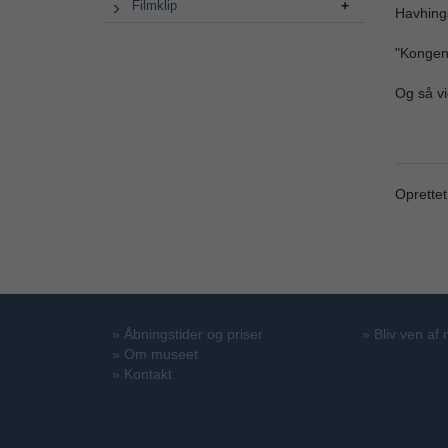
Filmklip
Havhings
"Kongen 
Og så vi
Oprettet
»
Åbningstider og priser
»
Bliv ven af
»
Om museet
»
Kontakt