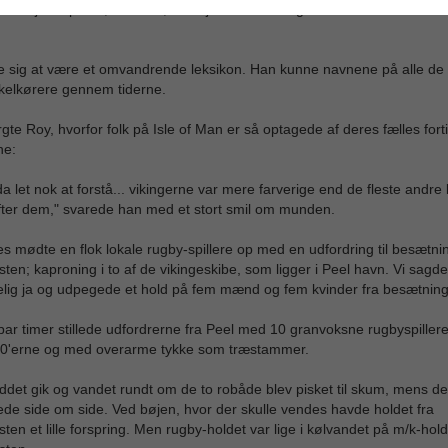
ns højeste punkt, Snaefell, ad vejen hvor det legendariske TT Race bliv
e sig at være et omvandrende leksikon. Han kunne navnene på alle de 
kelkørere gennem tiderne.
gte Roy, hvorfor folk på Isle of Man er så optagede af deres fælles for
ne:
da let nok at forstå... vikingerne var mere farverige end de fleste andre 
fter dem," svarede han med et stort smil om munden.
tes mødte en flok lokale rugby-spillere op med en udfordring til besætn
ten; kaproning i to af de vikingeskibe, som ligger i Peel havn. Vi sagde
elig ja og udpegede et hold på fem mænd og fem kvinder fra besætnin
 par timer stillede udfordrerne fra Peel med 10 granvoksne rugbyspiller
i 40'erne og med overarme tykke som træstammer.
ddet gik og vandet rundt om de to robåde blev pisket til skum, mens d
ede side om side. Ved bøjen, hvor der skulle vendes havde holdet fra
ten et lille forspring. Men rugby-holdet var lige i kølvandet på m/k-hold