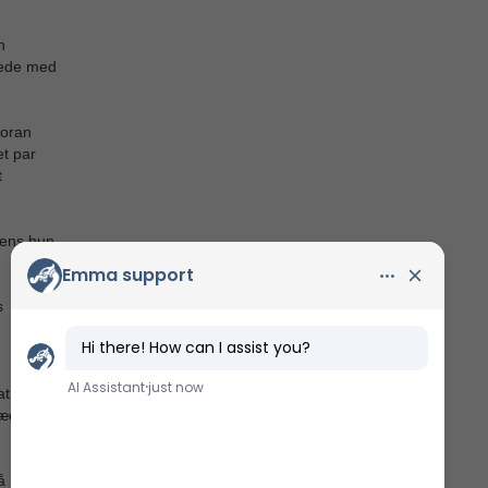
n
oede med
foran
t par
t
mens hun
s
-
at jeg
æder i
å