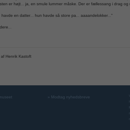
ten er højt... ja, en smule lummer måske. Der er fællessang i drag og 
havde en datter... hun havde så store pa... aaaandelokker..."
dere...
 af Henrik Kastoft
 museet
»
Modtag nyhedsbreve