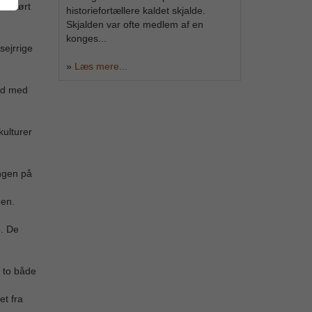
er kørt
historiefortællere kaldet skjalde.
Skjalden var ofte medlem af en
konges...
sejrrige
»
Læs mere...
tid med
kulturer
ingen på
gen.
e. De
e to både
et fra