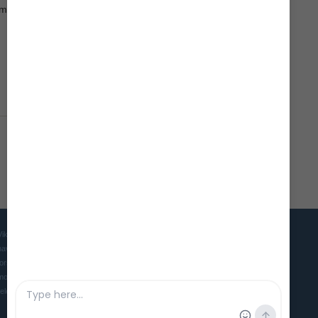
midtskib:
Vikingeskibsmuseet er Danmarks museum for mennesket, skibet og
havet i oldtid og middelalder. Museet søger gennem udstillinger,
forskning og eksperimentel arkæologi at skabe et levende og
moderne museum, der gør vores maritime forhistorie interessant og
relevant for nutidens mennesker.