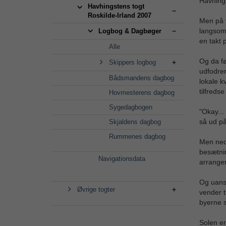
Havhing
Havhingstens togt
Roskilde-Irland 2007
Men på 
langsomm
Logbog & Dagbøger
en takt 
Alle
Og da fø
Skippers logbog
udfodrer
Bådsmandens dagbog
lokale k
tilfreds
Hovmesterens dagbog
Sygedagbogen
"Okay...
så ud p
Skjaldens dagbog
Rummenes dagbog
Men nede
besætnin
Navigationsdata
arrangem
Og uanse
Øvrige togter
vender t
byerne s
Solen er