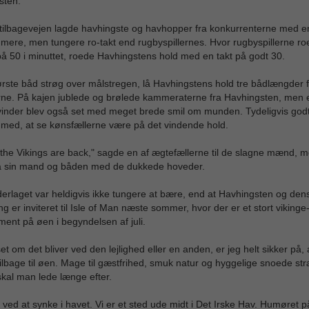
sten.
tilbagevejen lagde havhingste og havhopper fra konkurrenterne med e
ere, men tungere ro-takt end rugbyspillernes. Hvor rugbyspillerne r
på 50 i minuttet, roede Havhingstens hold med en takt på godt 30.
rste båd strøg over målstregen, lå Havhingstens hold tre bådlængder 
ne. På kajen jublede og brølede kammeraterne fra Havhingsten, men e
vinder blev også set med meget brede smil om munden. Tydeligvis god
e med, at se kønsfællerne være på det vindende hold.
 the Vikings are back," sagde en af ægtefællerne til de slagne mænd, 
å sin mand og båden med de dukkede hoveder.
rlaget var heldigvis ikke tungere at bære, end at Havhingsten og den
g er inviteret til Isle of Man næste sommer, hvor der er et stort vikinge
ent på øen i begyndelsen af juli.
t om det bliver ved den lejlighed eller en anden, er jeg helt sikker på, 
ilbage til øen. Mage til gæstfrihed, smuk natur og hyggelige snoede str
kal man lede længe efter.
 ved at synke i havet. Vi er et sted ude midt i Det Irske Hav. Humøret p