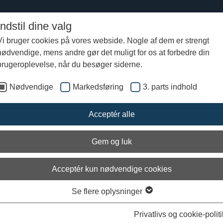
Indstil dine valg
Vi bruger cookies på vores webside. Nogle af dem er strengt
nødvendige, mens andre gør det muligt for os at forbedre din
tens togt Roskilde-Irland 2007
Logbog & Dagbøger
Skjaldens dagbog
Vis
brugeroplevelse, når du besøger siderne.
Nødvendige
Markedsføring
3. parts indhold
ærmer os Irland
Acceptér alle
: 09/08-2007
ten har kurs mod sydvest og den irske kyst. Seneste melding er, at vi 
Gem og luk
lokken tre i nat.
d Isle of Man i morges klokken 09:00. Hundredvis af morgenduelige Pee
Acceptér kun nødvendige cookies
var mødt op på havnen for at sige farvel.
Se flere oplysninger
med vemod, at jeg tog afsked med Roy Baker og hans gæstfrie ø. I går
 på øen. Vi besøgte parlamentet, hvor præsidenten og to af hans minist
Privatlivs og cookie-politi
lokalerne, hvor miniput-statens politiske beslutninger bliver truffet. Vi n