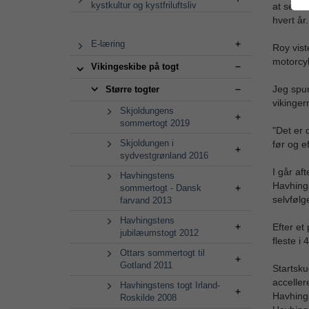
kystkultur og kystfriluftsliv
at se øe
hvert år.
E-læring
Roy vist
motorcy
Vikingeskibe på togt
Jeg spur
Større togter
vikinger
Skjoldungens
sommertogt 2019
"Det er 
Skjoldungen i
før og e
sydvestgrønland 2016
I går af
Havhingstens
Havhings
sommertogt - Dansk
selvfølg
farvand 2013
Havhingstens
Efter et
jubilæumstogt 2012
fleste 
Ottars sommertogt til
Gotland 2011
Startsku
acceller
Havhingstens togt Irland-
Havhings
Roskilde 2008