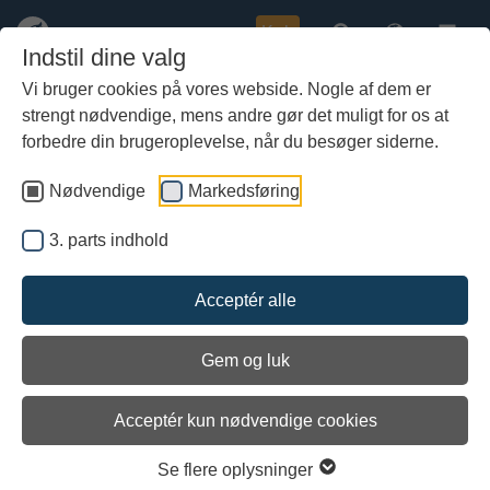
Køb
Indstil dine valg
Vi bruger cookies på vores webside. Nogle af dem er
strengt nødvendige, mens andre gør det muligt for os at
Gå
Viser sygedagbøger
til
forbedre din brugeroplevelse, når du besøger siderne.
hoved-
Den seneste øverst
indhold
Nødvendige
Markedsføring
Torsdag den 2. august, 2007
3. parts indhold
Udgivet: 02/08-2007
Acceptér alle
Besøg hos øens tandlægevikar. Inspicerer tanden og ordinerer
præcis den behandling vi allerede har i gang. Lang men smuk tur.
Gasten har det lidt bedre, men er dog generet af tandsmerter og
Gem og luk
feber.
Acceptér kun nødvendige cookies
Et besætningsmedlem falder på skibet og slår hovedet ned i
mastefisken. Ikke bevidstløs, opkastning eller kvalme. Lidt
hovedpine. Observeres natten igennem af ankervagten. Til
Se flere oplysninger