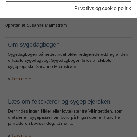
morgen nogenlunde frisk igen, men tager sig en hviledag fra
testsejlladserne.
Privatlivs og cookie-politik
Oprettet af Susanne Malmstrøm
Om sygedagbogen
Sygedagbogen på nettet indeholder redigerede uddrag af den
officielle sygedagbog. Sygedagbogen føres af skibets
sygeplejerske Susanne Malmstrøm.
»
Læs mere...
Læs om feltskærer og sygeplejersken
Der findes ingen kilder eller lovtekster fra Vikingetiden, som
omtaler en sygepasser om bord på krigsskibene. Fund fra
jernalderen beviser dog, at man...
»
Læs mere...