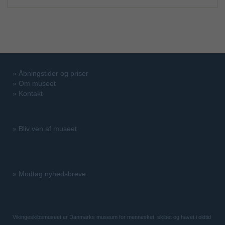
»
Åbningstider og priser
»
Om museet
»
Kontakt
»
Bliv ven af museet
»
Modtag nyhedsbreve
Vikingeskibsmuseet er Danmarks museum for mennesket, skibet og havet i oldtid