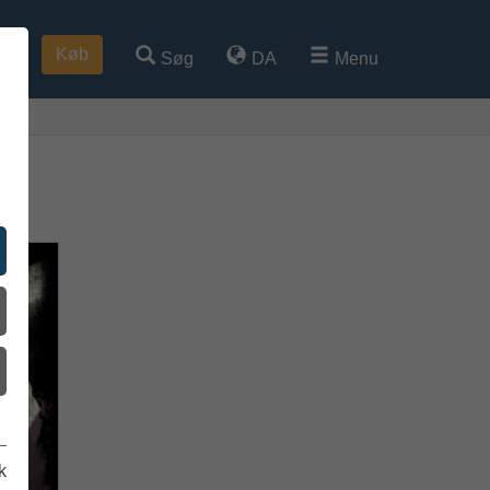
Køb
Søg
DA
Menu
k