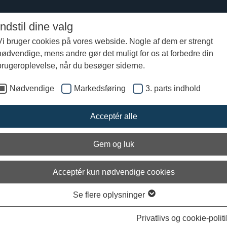
Indstil dine valg
Vi bruger cookies på vores webside. Nogle af dem er strengt
nødvendige, mens andre gør det muligt for os at forbedre din
stens sommertogt 2015
Logbog fra Havhingsten
Logbog fra Havhingsten
brugeroplevelse, når du besøger siderne.
Nødvendige
Markedsføring
3. parts indhold
lt - nu kommer vi!
Acceptér alle
Gem og luk
Acceptér kun nødvendige cookies
Se flere oplysninger
Privatlivs og cookie-politi