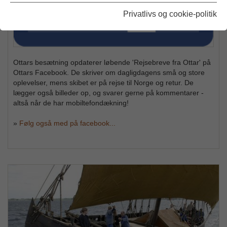
Privatlivs og cookie-politik
Ottars besætning opdaterer løbende 'Rejsebreve fra Ottar' på
Ottars Facebook. De skriver om dagligdagens små og store
oplevelser, mens skibet er på rejse til Norge og retur. De
lægger også billeder op, og svarer gerne på kommentarer -
altså når de har mobiltefondækning!
»
Følg også med på facebook...