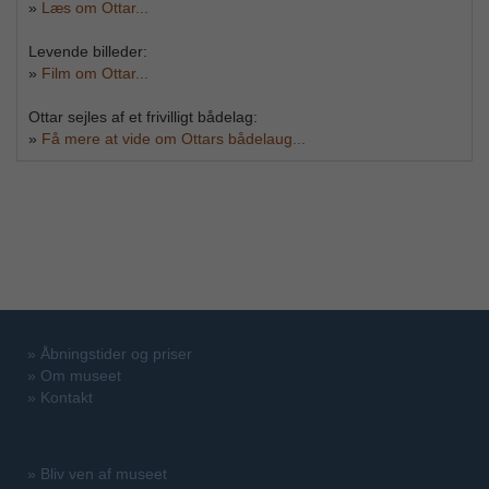
»
Læs om Ottar...
Levende billeder:
»
Film om Ottar...
Ottar sejles af et frivilligt bådelag:
»
Få mere at vide om Ottars bådelaug...
»
Åbningstider og priser
»
Om museet
»
Kontakt
»
Bliv ven af museet