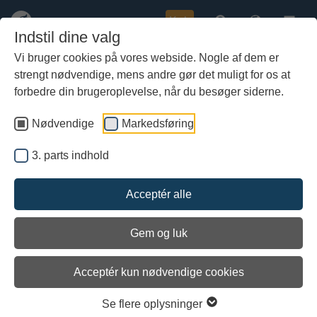
Køb
Indstil dine valg
Vi bruger cookies på vores webside. Nogle af dem er
strengt nødvendige, mens andre gør det muligt for os at
Gå
Læs rejsebreve fra Ottar
til
forbedre din brugeroplevelse, når du besøger siderne.
hoved-
indhold
Nødvendige
Markedsføring
3. parts indhold
Acceptér alle
Gem og luk
Acceptér kun nødvendige cookies
Se flere oplysninger