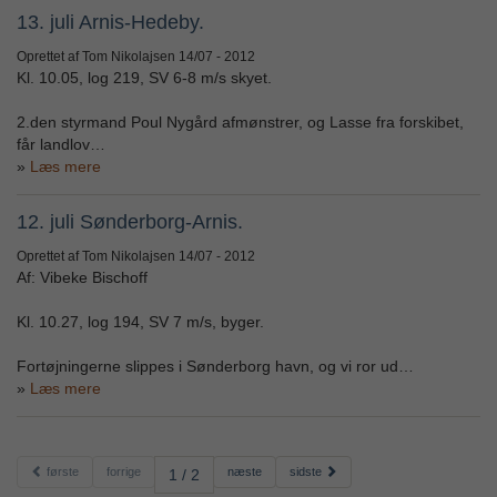
13. juli Arnis-Hedeby.
Oprettet af Tom Nikolajsen
14/07 - 2012
Kl. 10.05, log 219, SV 6-8 m/s skyet.
2.den styrmand Poul Nygård afmønstrer, og Lasse fra forskibet,
får landlov…
Læs mere
12. juli Sønderborg-Arnis.
Oprettet af Tom Nikolajsen
14/07 - 2012
Af: Vibeke Bischoff
Kl. 10.27, log 194, SV 7 m/s, byger.
Fortøjningerne slippes i Sønderborg havn, og vi ror ud…
Læs mere
første
forrige
næste
sidste
1 / 2