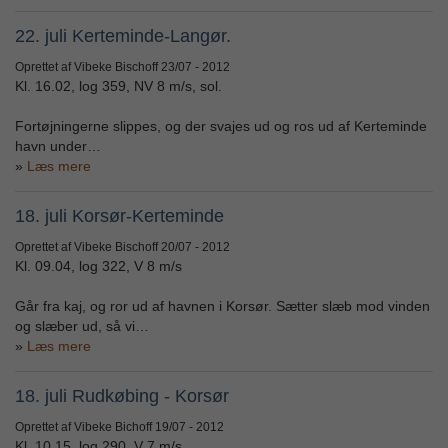
22. juli Kerteminde-Langør.
Oprettet af Vibeke Bischoff
23/07 - 2012
Kl. 16.02, log 359, NV 8 m/s, sol.
Fortøjningerne slippes, og der svajes ud og ros ud af Kerteminde
havn under…
Læs mere
18. juli Korsør-Kerteminde
Oprettet af Vibeke Bischoff
20/07 - 2012
Kl. 09.04, log 322, V 8 m/s
Går fra kaj, og ror ud af havnen i Korsør. Sætter slæb mod vinden
og slæber ud, så vi…
Læs mere
18. juli Rudkøbing - Korsør
Oprettet af Vibeke Bichoff
19/07 - 2012
Kl. 10.15, log 290, V 7 m/s