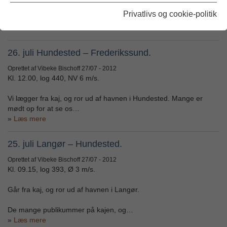
Fortøjningerne slippes i Frederikssund, og vi ror ud af havnen. De
Privatlivs og cookie-politik
mange fremmødte på…
Læs mere
26. juli Hundested – Frederikssund.
Oprettet af Vibeke Bischoff
27/07 - 2012
Kl. 12.00, log 440, NV 6 m/s.
Vi lægger fra kaj, og ror ud af havnen i Hundested. Mange er
mødt op for at se os…
Læs mere
25. juli Langør – Hundested.
Oprettet af Vibeke Bischoff
27/07 - 2012
Kl. 09.15, log 393, Ø 3 m/s.
Går fra kaj, og ror ud af havnen i Langør.
De mange publikummer på kajen, og…
Læs mere