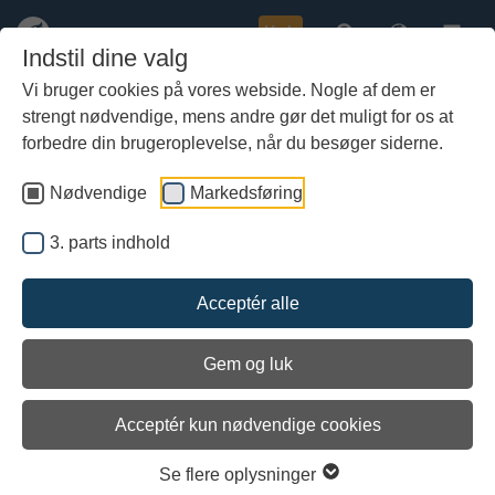
Køb
Indstil dine valg
Vi bruger cookies på vores webside. Nogle af dem er
strengt nødvendige, mens andre gør det muligt for os at
Gå
Skibets logbog
til
forbedre din brugeroplevelse, når du besøger siderne.
hoved-
indhold
Nødvendige
Markedsføring
Af skipper Vibeke Bischoff
En blog med uddrag fra Havhingstens logbog, der beskriver
3. parts indhold
kurs, vejrforhold og sejladsens forløb.
Acceptér alle
første
forrige
næste
sidste
1 / 2
Gem og luk
28. juli. Frederikssund - Roskilde.
Acceptér kun nødvendige cookies
Oprettet af Vibeke Bischoff
30/07 - 2012
Kl. 10.00, log 257, S 5 m/s.
Se flere oplysninger