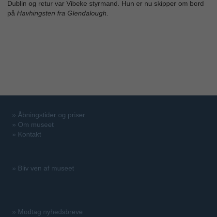
Dublin og retur var Vibeke styrmand. Hun er nu skipper om bord
på
Havhingsten fra Glendalough.
»
Åbningstider og priser
»
Om museet
»
Kontakt
»
Bliv ven af museet
»
Modtag nyhedsbreve