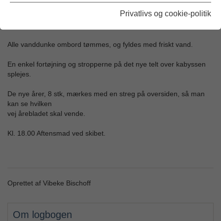
Solen skinner i dag og Wicklow er en hyggelig by.
Privatlivs og cookie-politik
Dagens opgaver:
Alle vanddunke ombord tømmes, og fyldes med friskt vand.
En enkel fortøjning og stropperne på det nye telt over kabyssen
splejes.
De nye årer, 8 stk, mærkes med en streg på oversiden, så man
kan se hvilken
vej årebladet skal vende.
Kl. 18.00 Aftensmad ved skibet.
Oprettet af Vibeke Bischoff
Om logbogen