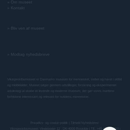
»
Om museet
»
Kontakt
»
Bliv ven af museet
»
Modtag nyhedsbreve
Vikingeskibsmuseet er Danmarks museum for mennesket, skibet og havet i oldtid
og middelalder. Museet søger gennem udstillinger, forskning og eksperimentel
arkæologi at skabe et levende og moderne museum, der gør vores maritime
forhistorie interessant og relevant for nutidens mennesker.
Privatlivs- og cookie-politik
|
Tilmeld Nyhedsbrev
Vikingeskibsmuseet: Vindeboder 12 . DK-4000 Roskilde | Tlf.: +45 46 300 200 |