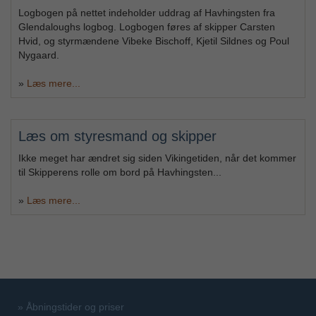
Logbogen på nettet indeholder uddrag af Havhingsten fra
Glendaloughs logbog. Logbogen føres af skipper Carsten
Hvid, og styrmændene Vibeke Bischoff, Kjetil Sildnes og Poul
Nygaard.
»
Læs mere...
Læs om styresmand og skipper
Ikke meget har ændret sig siden Vikingetiden, når det kommer
til Skipperens rolle om bord på Havhingsten...
»
Læs mere...
»
Åbningstider og priser