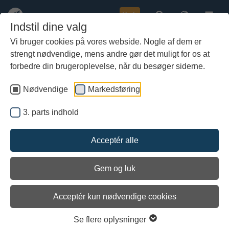
Køb
Indstil dine valg
Vi bruger cookies på vores webside. Nogle af dem er
strengt nødvendige, mens andre gør det muligt for os at
Gå
Uddrag fra logbogen, 4 juli 2008
til
forbedre din brugeroplevelse, når du besøger siderne.
hoved-
Udgivet: 04/07-2008
indhold
Nødvendige
Markedsføring
04/07 - 2008 10.30
3. parts indhold
Fredag 4/7-2008, kl 10.30
Acceptér alle
8.00 Morgenmad ved skibet.
8.45 Skipper orienterer.
Gem og luk
Et lavtryk, som bevæger sig mod Irland sydfra, giver østlig ind i
dag 8
Acceptér kun nødvendige cookies
m/s, drejende sydøst tiltagende til hård vind i løbet af aftenen.
Vi bliver i Wicklow og afventer, hvordan vejret udvikler sig.
Se flere oplysninger