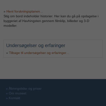
»
Hent forskningsplanen...
Stig om bord indeholder historier. Her kan du gå på opdagelse i
byggeriet af Havhingsten gennem filmklip, billeder og 3-D
modeller.
Undersøgelser og erfaringer
»
Tilbage til undersøgelser og erfaringer...
»
Åbningstider og priser
»
Om museet
»
Kontakt