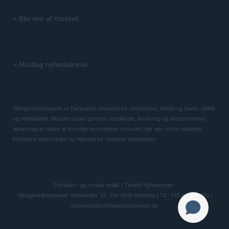
»
Bliv ven af museet
»
Modtag nyhedsbreve
Vikingeskibsmuseet er Danmarks museum for mennesket, skibet og havet i oldtid
og middelalder. Museet søger gennem udstillinger, forskning og eksperimentel
arkæologi at skabe et levende og moderne museum, der gør vores maritime
forhistorie interessant og relevant for nutidens mennesker.
Privatlivs- og cookie-politik
|
Tilmeld Nyhedsbrev
Vikingeskibsmuseet: Vindeboder 12 . DK-4000 Roskilde | Tlf.: +45 46 300 200 |
museum(at)vikingeskibsmuseet.dk