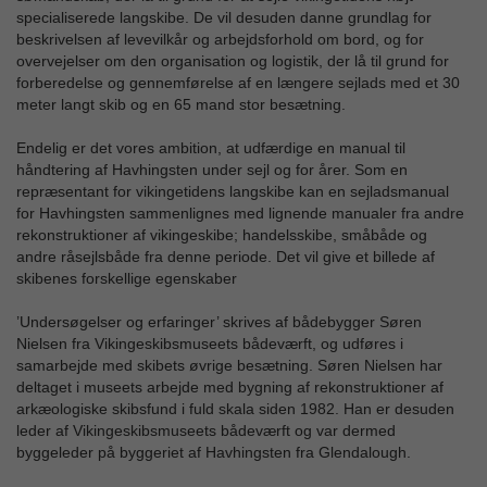
specialiserede langskibe. De vil desuden danne grundlag for
beskrivelsen af levevilkår og arbejdsforhold om bord, og for
overvejelser om den organisation og logistik, der lå til grund for
forberedelse og gennemførelse af en længere sejlads med et 30
meter langt skib og en 65 mand stor besætning.
Endelig er det vores ambition, at udfærdige en manual til
håndtering af Havhingsten under sejl og for årer. Som en
repræsentant for vikingetidens langskibe kan en sejladsmanual
for Havhingsten sammenlignes med lignende manualer fra andre
rekonstruktioner af vikingeskibe; handelsskibe, småbåde og
andre råsejlsbåde fra denne periode. Det vil give et billede af
skibenes forskellige egenskaber
’Undersøgelser og erfaringer’ skrives af bådebygger Søren
Nielsen fra Vikingeskibsmuseets bådeværft, og udføres i
samarbejde med skibets øvrige besætning. Søren Nielsen har
deltaget i museets arbejde med bygning af rekonstruktioner af
arkæologiske skibsfund i fuld skala siden 1982. Han er desuden
leder af Vikingeskibsmuseets bådeværft og var dermed
byggeleder på byggeriet af Havhingsten fra Glendalough.