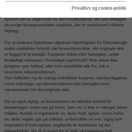
hypotese om det originale skib Skuldelev 2; vores tolkning af
skibet og dets manglende dele. Det er derfor væsentligt for den
Privatlivs og cookie-politik
videre analyse af det originale skib at evaluere hypotesen,
ligesom det er afgørende for den troværdighed, der kan tillægges
de øvrige forsøgsresultater (sejldata, der er nedskrevet i skibets
logbog).
For at evaluere hypotesen afprøves Havhingsten fra Glendalough
under realistiske forhold i de farvandsområder, det originale skib
er bygget til at besejle. Fungerer skibet efter hensigten, under
forskellige manøvrer i forskellige vejrforhold? Hvis skibet ikke
fungerer som helhed, eller hvis enkeltdele slår fra, må vi
revurdere rekonstruktionen.
Hvis helheden og de mange enkeltdele fungerer, sandsynliggøres
vores tolkninger, og rekonstruktionen kan betragtes som
repræsentativ for det originale skib.
Det er også vigtigt, at dokumentere de faktiske forhold for
besætningen undervejs på turen. Selv om vi ikke er vikinger, bliver
måden, hvorpå vi organiserer os, laver mad, spiser, sover, hviler
os, deler vagter, går på toilettet, underholder os mm, vigtig som
inspiration til overvejelser angående de funktioner og det
sømandskab, der lå til grund for at sejle vikingetidens højt