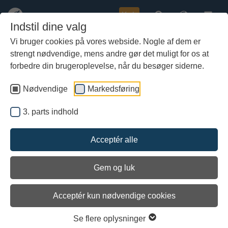
Køb
Indstil dine valg
Vi bruger cookies på vores webside. Nogle af dem er
strengt nødvendige, mens andre gør det muligt for os at
Gå
60 internationale marinarkæologer
til
forbedre din brugeroplevelse, når du besøger siderne.
og forskere samlet på
hoved-
Vikingeskibsmuseet til nordisk
indhold
Nødvendige
Markedsføring
konference for marinarkæologi
3. parts indhold
Acceptér alle
Gem og luk
Acceptér kun nødvendige cookies
Se flere oplysninger