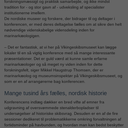
forskningsmæssigt og praktisk samarbejde, og ikke mindst
tradition for - og stor gavn af - udveksling af specialister
institutionerne imellem.
De nordiske museer og forskere, der bidrager til og deltager i
konferencen, er med deres deltagelse fælles om at sikre den helt
nødvendige videnskabelige vidensdeling inden for
marinarkæologigen.
– Det er fantastisk, at vi her på Vikingeskibsmuseet kan lægge
lokaler til en så vigtig konference med så mange interessante
præsentationer. Det er guld værd at kunne samle erfarne
marinarkæologer og så meget ny viden inden for dette
forskningsfelt, siger Mikkel Haugstrup Thomsen, der er
marinarkæolog og museumsinspektør på Vikingeskibsmuseet, og
som er en af arrangørerne bag konferencen.
Mange tusind års fælles, nordisk historie
Konferencens indlæg dækker en bred vifte af emner fra
udgravning af oversvømmede stenalderbopladser til
undersøgelser af historiske skibsvrag. Desuden er en af de fire
sessioner dedikeret til problematikkerne omkring forvaltningen af
fortidsminder på havbunden, og hvordan man kan bedst beskytter