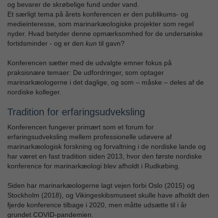
og bevarer de skrøbelige fund under vand.
Et særligt tema på årets konferencen er den publikums- og
medieinteresse, som marinarkæologiske projekter som regel
nyder. Hvad betyder denne opmærksomhed for de undersøiske
fortidsminder - og er den
kun
til gavn?
Konferencen sætter med de udvalgte emner fokus på
praksisnære temaer: De udfordringer, som optager
marinarkæologerne i det daglige, og som – måske – deles af de
nordiske kolleger.
Tradition for erfaringsudveksling
Konferencen fungerer primært som et forum for
erfaringsudveksling mellem professionelle udøvere af
marinarkæologisk forskning og forvaltning i de nordiske lande og
har været en fast tradition siden 2013, hvor den første nordiske
konference for marinarkæologi blev afholdt i Rudkøbing.
Siden har marinarkæologerne lagt vejen forbi Oslo (2015) og
Stockholm (2018), og Vikingeskibsmuseet skulle have afholdt den
fjerde konference tilbage i 2020, men måtte udsætte til i år
grundet COVID-pandemien.