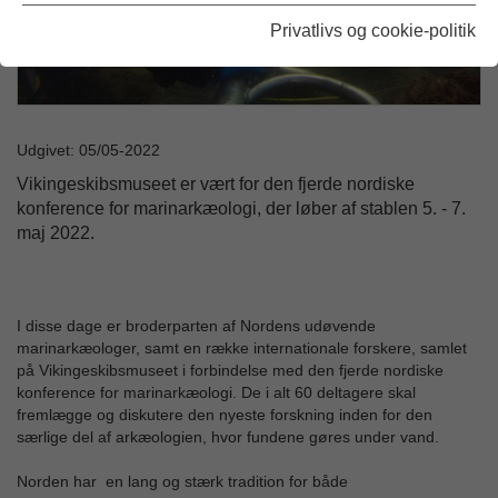
Privatlivs og cookie-politik
Udgivet: 05/05-2022
Vikingeskibsmuseet er vært for den fjerde nordiske
konference for marinarkæologi, der løber af stablen 5. - 7.
maj 2022.
I disse dage er broderparten af Nordens udøvende
marinarkæologer, samt en række internationale forskere, samlet
på Vikingeskibsmuseet i forbindelse med den fjerde nordiske
konference for marinarkæologi. De i alt 60 deltagere skal
fremlægge og diskutere den nyeste forskning inden for den
særlige del af arkæologien, hvor fundene gøres under vand.
Norden har en lang og stærk tradition for både