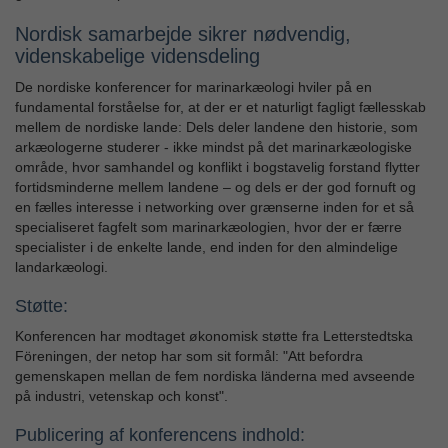
Nordisk samarbejde sikrer nødvendig,
videnskabelige vidensdeling
De nordiske konferencer for marinarkæologi hviler på en
fundamental forståelse for, at der er et naturligt fagligt fællesskab
mellem de nordiske lande: Dels deler landene den historie, som
arkæologerne studerer - ikke mindst på det marinarkæologiske
område, hvor samhandel og konflikt i bogstavelig forstand flytter
fortidsminderne mellem landene – og dels er der god fornuft og
en fælles interesse i networking over grænserne inden for et så
specialiseret fagfelt som marinarkæologien, hvor der er færre
specialister i de enkelte lande, end inden for den almindelige
landarkæologi.
Støtte:
Konferencen har modtaget økonomisk støtte fra Letterstedtska
Föreningen, der netop har som sit formål: "Att befordra
gemenskapen mellan de fem nordiska länderna med avseende
på industri, vetenskap och konst".
Publicering af konferencens indhold: