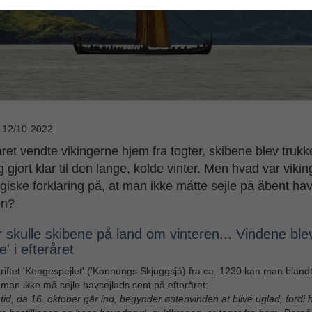
: 12/10-2022
råret vendte vikingerne hjem fra togter, skibene blev trukk
g gjort klar til den lange, kolde vinter. Men hvad var viki
giske forklaring på, at man ikke måtte sejle på åbent ha
en?
 skulle skibene på land om vinteren... Vindene ble
e' i efteråret
riftet 'Kongespejlet' ('Konnungs Skjuggsjá) fra ca. 1230 kan man bland
 man ikke må sejle havsejlads sent på efteråret:
tid, da 16. oktober går ind, begynder østenvinden at blive uglad, fordi 