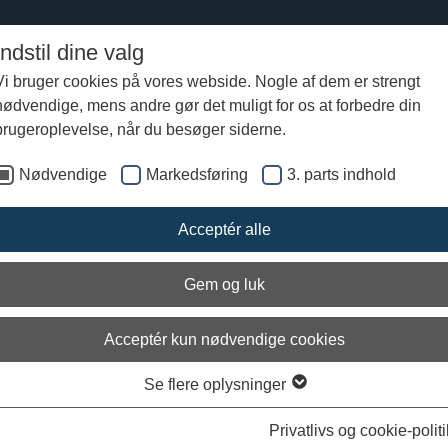
Indstil dine valg
Vi bruger cookies på vores webside. Nogle af dem er strengt
nødvendige, mens andre gør det muligt for os at forbedre din
fra Vikingeskibsmuseet
brugeroplevelse, når du besøger siderne.
Nødvendige
Markedsføring
3. parts indhold
for skulle skibene på land om vinter
Acceptér alle
Gem og luk
Acceptér kun nødvendige cookies
Se flere oplysninger
Privatlivs og cookie-politi