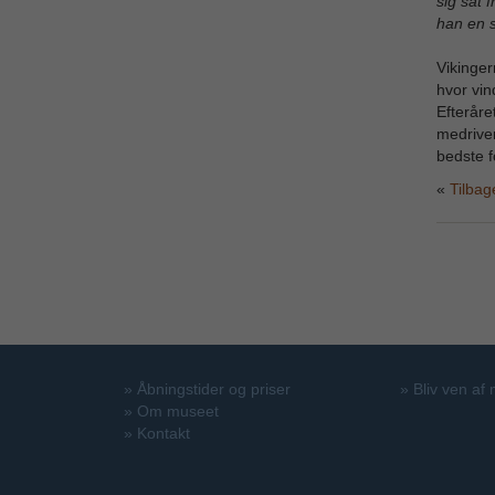
sig sat 
han en s
Vikinger
hvor vin
Efteråre
medriven
bedste fo
Tilbag
»
Åbningstider og priser
»
Bliv ven af
»
Om museet
»
Kontakt