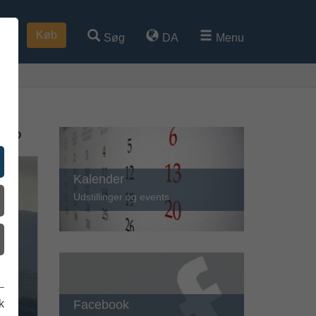
Køb
Søg
DA
Menu
en?
Kalender
Udstillinger og events
Facebook
k