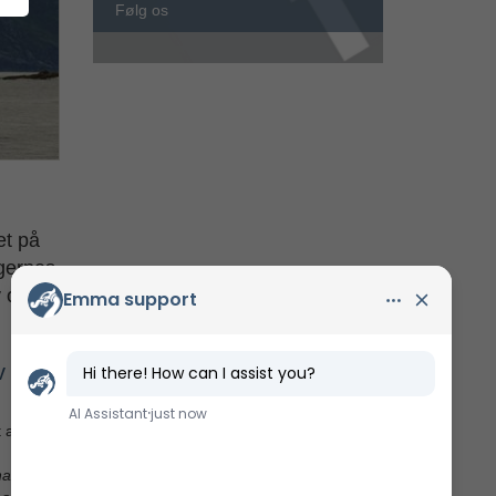
Følg os
et på
ngernes
v om
v
t andet
han føler