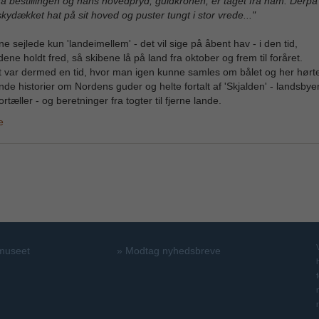
fra bestillingen og hans hovedpryd, guldkronen, er taget fra ham. Derpå
kydækket hat på sit hoved og puster tungt i stor vrede..."
ne sejlede kun 'landeimellem' - det vil sige på åbent hav - i den tid,
dene holdt fred, så skibene lå på land fra oktober og frem til foråret.
t var dermed en tid, hvor man igen kunne samles om bålet og her hør
de historier om Nordens guder og helte fortalt af 'Skjalden' - landsbye
rtæller - og beretninger fra togter til fjerne lande.
e
 museet
»
Modtag nyhedsbreve