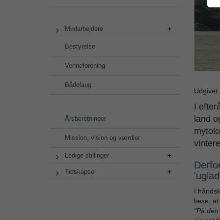
Medarbejdere
Bestyrelse
Venneforening
Bådelaug
Udgivet
I efte
land o
Årsberetninger
mytolo
Mission, vision og værdier
vinter
Ledige stillinger
Derfor
Tidskapsel
'uglad
I håndsk
læse, at
"På den 