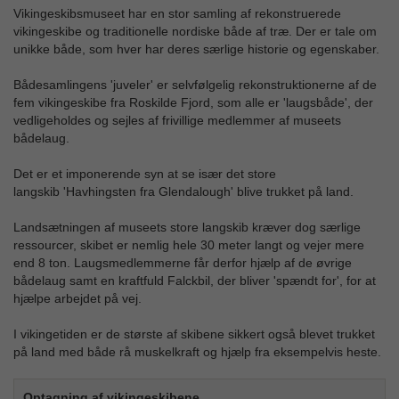
Vikingeskibsmuseet har en stor samling af rekonstruerede
vikingeskibe og traditionelle nordiske både af træ. Der er tale om
unikke både, som hver har deres særlige historie og egenskaber.
Bådesamlingens 'juveler' er selvfølgelig rekonstruktionerne af de
fem vikingeskibe fra Roskilde Fjord, som alle er 'laugsbåde', der
vedligeholdes og sejles af frivillige medlemmer af museets
bådelaug.
Det er et imponerende syn at se især det store
langskib 'Havhingsten fra Glendalough' blive trukket på land.
Landsætningen af museets store langskib kræver dog særlige
ressourcer, skibet er nemlig hele 30 meter langt og vejer mere
end 8 ton. Laugsmedlemmerne får derfor hjælp af de øvrige
bådelaug samt en kraftfuld Falckbil, der bliver 'spændt for', for at
hjælpe arbejdet på vej.
I vikingetiden er de største af skibene sikkert også blevet trukket
på land med både rå muskelkraft og hjælp fra eksempelvis heste.
Optagning af vikingeskibene