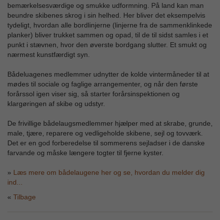
bemærkelsesværdige og smukke udformning. På land kan man
beundre skibenes skrog i sin helhed. Her bliver det eksempelvis
tydeligt, hvordan alle bordlinjerne (linjerne fra de sammenklinkede
planker) bliver trukket sammen og opad, til de til sidst samles i et
punkt i stævnen, hvor den øverste bordgang slutter. Et smukt og
nærmest kunstfærdigt syn.
Bådeluagenes medlemmer udnytter de kolde vintermåneder til at
mødes til sociale og faglige arrangementer, og når den første
forårssol igen viser sig, så starter forårsinspektionen og
klargøringen af skibe og udstyr.
De frivillige bådelaugsmedlemmer hjælper med at skrabe, grunde,
male, tjære, reparere og vedligeholde skibene, sejl og tovværk.
Det er en god forberedelse til sommerens sejladser i de danske
farvande og måske længere togter til fjerne kyster.
»
Læs mere om bådelaugene her og se, hvordan du melder dig
ind...
Tilbage