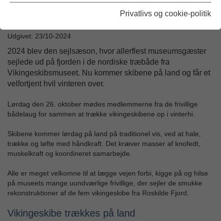
Privatlivs og cookie-politik
Udgivet: 23/10-2024
2024 blev den sejlsæson, hvor allerflest museumsgæster
sejlede ud på fjorden i de nordiske træbåde fra
Vikingeskibsmuseet. Nu kommer skibene på land og får et
velfortjent hvil vinteren over.
Lørdag den 26. oktober mødes medlemmerne fra de frivillige
bådelaug for sammen at trække vikingeskibene op i vinterhi.
Skibene kommer lørdag på land på traditionel vis, ved at hale,
trække og løfte med håndkraft. Det kræver masser af knofedt,
muskelkraft og koordineret samarbejde.
Alle er meget velkomne til at lægge vejen forbi, kigge på og hilse
på museets mange uundværlige frivillige, der sejler de smukke
rekonstruktioner af de fem vikingeskibe fra Roskilde Fjord.
Vikingeskibe trækkes på land