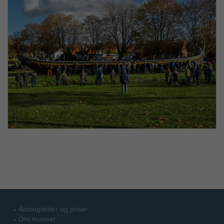
»
Åbningstider og priser
»
Om museet