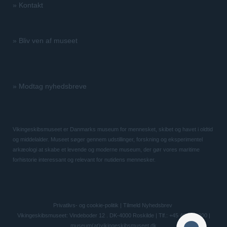
»
Kontakt
»
Bliv ven af museet
»
Modtag nyhedsbreve
Vikingeskibsmuseet er Danmarks museum for mennesket, skibet og havet i oldtid
og middelalder. Museet søger gennem udstillinger, forskning og eksperimentel
arkæologi at skabe et levende og moderne museum, der gør vores maritime
forhistorie interessant og relevant for nutidens mennesker.
Privatlivs- og cookie-politik
|
Tilmeld Nyhedsbrev
Vikingeskibsmuseet: Vindeboder 12 . DK-4000 Roskilde | Tlf.: +45 46 300 200 |
museum(at)vikingeskibsmuseet.dk