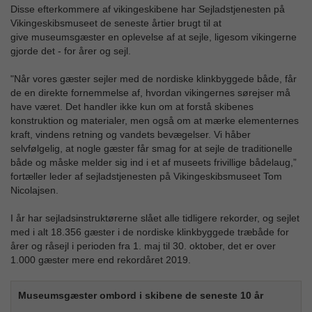
Disse efterkommere af vikingeskibene har Sejladstjenesten på
Vikingeskibsmuseet de seneste årtier brugt til at
give museumsgæster en oplevelse af at sejle, ligesom vikingerne
gjorde det - for årer og sejl.
"Når vores gæster sejler med de nordiske klinkbyggede både, får
de en direkte fornemmelse af, hvordan vikingernes sørejser må
have været. Det handler ikke kun om at forstå skibenes
konstruktion og materialer, men også om at mærke elementernes
kraft, vindens retning og vandets bevægelser. Vi håber
selvfølgelig, at nogle gæster får smag for at sejle de traditionelle
både og måske melder sig ind i et af museets frivillige bådelaug,”
fortæller leder af sejladstjenesten på Vikingeskibsmuseet Tom
Nicolajsen.
I år har sejladsinstruktørerne slået alle tidligere rekorder, og sejlet
med i alt 18.356 gæster i de nordiske klinkbyggede træbåde for
årer og råsejl i perioden fra 1. maj til 30. oktober, det er over
1.000 gæster mere end rekordåret 2019.
Museumsgæster ombord i skibene de seneste 10 år