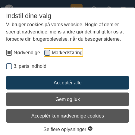
Køb
Indstil dine valg
Vi bruger cookies på vores webside. Nogle af dem er
strengt nødvendige, mens andre gør det muligt for os at
Gå
Vikingeskibene og deres
til
forbedre din brugeroplevelse, når du besøger siderne.
efterkommere skal på land efter
hoved-
rekordår
indhold
Nødvendige
Markedsføring
3. parts indhold
Acceptér alle
Gem og luk
Acceptér kun nødvendige cookies
Se flere oplysninger