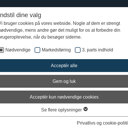
Indstil dine valg
Vi bruger cookies på vores webside. Nogle af dem er strengt
nødvendige, mens andre gør det muligt for os at forbedre din
fra Vikingeskibsmuseet
brugeroplevelse, når du besøger siderne.
Nødvendige
Markedsføring
3. parts indhold
erferie på Vikingeskibsmuseet: Det
iske Skibsvrag
Acceptér alle
Gem og luk
Acceptér kun nødvendige cookies
Se flere oplysninger
Ark
Privatlivs og cookie-politi