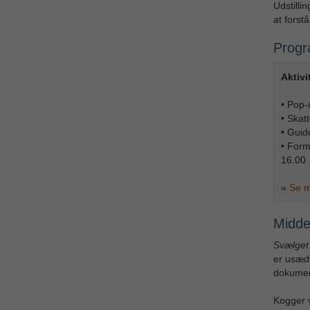
Udstilli
at forst
Progra
Aktivi
• Pop-
• Skat
• Guid
• Form
16.00
»
Se m
Midde
Svælget
er usædv
dokumen
Kogger v