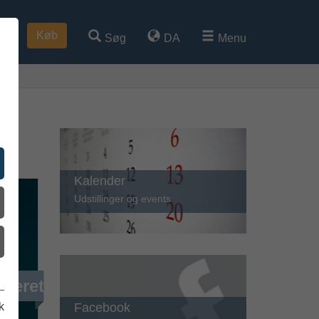
Køb
Søg
DA
Menu
Kalender
Udstillinger og events
iveret
Facebook
k