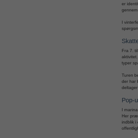
er ident
gennem
I vinter
spørgsm
Skatt
Fra 7. t
aktivite
typer sp
Turen be
der har 
deltager
Pop-up
I marin
Her præs
indblik 
offentli