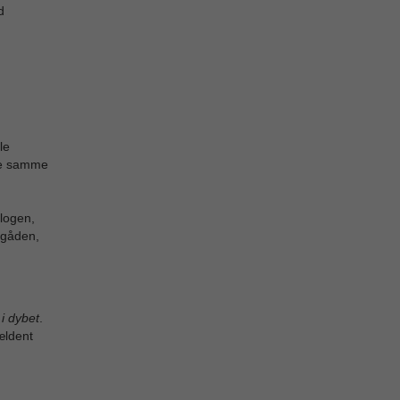
d
le
 de samme
logen,
r gåden,
i dybet
.
ældent