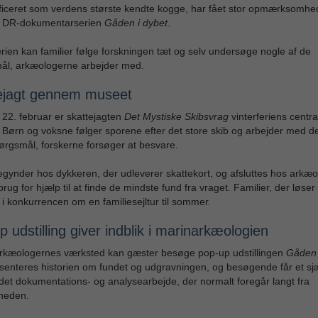
ificeret som verdens største kendte kogge, har fået stor opmærksomhe
 DR-dokumentarserien
Gåden i dybet
.
ferien kan familier følge forskningen tæt og selv undersøge nogle af de
ål, arkæologerne arbejder med.
ejagt gennem museet
il 22. februar er skattejagten
Det Mystiske Skibsvrag
vinterferiens centra
t. Børn og voksne følger sporene efter det store skib og arbejder med
ørgsmål, forskerne forsøger at besvare.
gynder hos dykkeren, der udleverer skattekort, og afsluttes hos arkæo
brug for hjælp til at finde de mindste fund fra vraget. Familier, der løse
 i konkurrencen om en familiesejltur til sommer.
 udstilling giver indblik i marinarkæologien
arkæologernes værksted kan gæster besøge pop-up udstillingen
Gåden 
enteres historien om fundet og udgravningen, og besøgende får et sj
i det dokumentations- og analysearbejde, der normalt foregår langt fra
gheden.