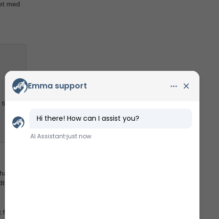
det med
til
nhavn og
til er
for stor