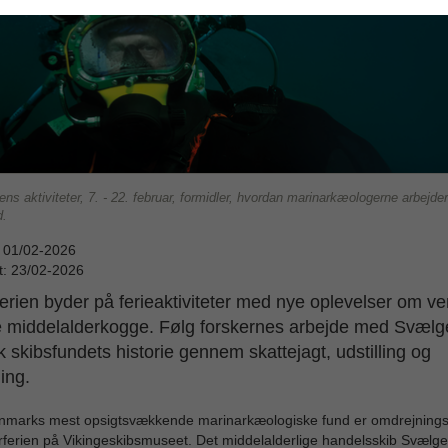
iens aktiviteter, 7. - 22. februar, formidler, hvordan marinarkæologerne arbejd
d.
: 01/02-2026
t: 23/02-2026
ferien byder på ferieaktiviteter med nye oplevelser om v
e middelalderkogge. Følg forskernes arbejde med Svælg
k skibsfundets historie gennem skattejagt, udstilling og
ing.
anmarks mest opsigtsvækkende marinarkæologiske fund er omdrejning
erferien på Vikingeskibsmuseet. Det middelalderlige handelsskib Svælge