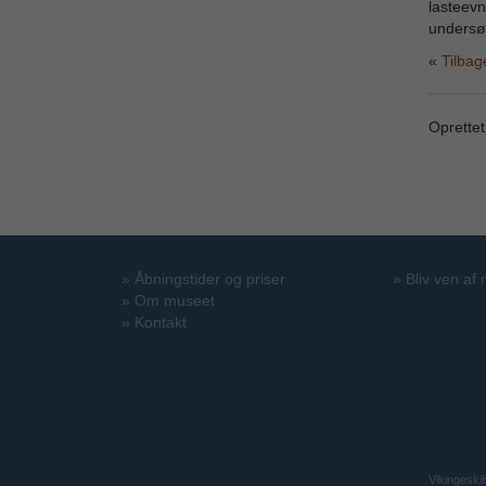
lasteevn
undersøg
Tilbag
Oprette
»
Åbningstider og priser
»
Bliv ven af
»
Om museet
»
Kontakt
Vikingeski