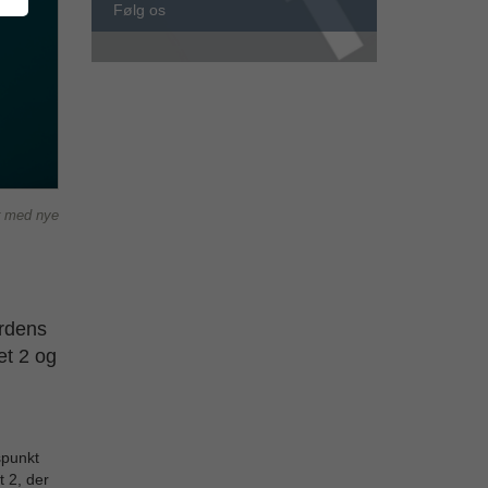
Følg os
er med nye
erdens
et 2 og
spunkt
t 2, der