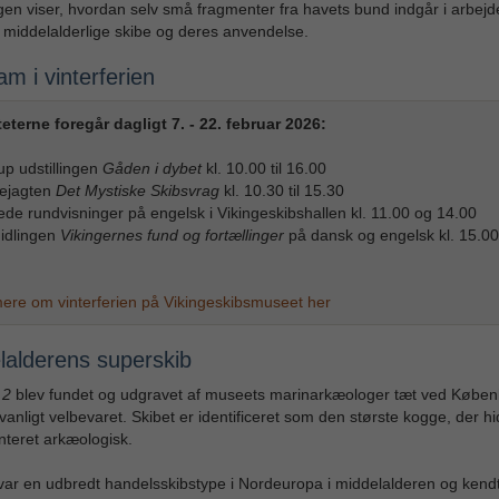
ngen viser, hvordan selv små fragmenter fra havets bund indgår i arbej
å middelalderlige skibe og deres anvendelse.
m i vinterferien
teterne foregår dagligt 7. - 22. februar 2026:
up udstillingen
Gåden i dybet
kl. 10.00 til 16.00
tejagten
Det Mystiske Skibsvrag
kl. 10.30 til 15.30
ede rundvisninger på engelsk i Vikingeskibshallen kl. 11.00 og 14.00
idlingen
Vikingernes fund og fortællinger
på dansk og engelsk kl. 15.00 
ere om vinterferien på Vikingeskibsmuseet her
lalderens superskib
 2
blev fundet og udgravet af museets marinarkæologer tæt ved Købe
anligt velbevaret. Skibet er identificeret som den største kogge, der hid
teret arkæologisk.
ar en udbredt handelsskibstype i Nordeuropa i middelalderen og kendt 