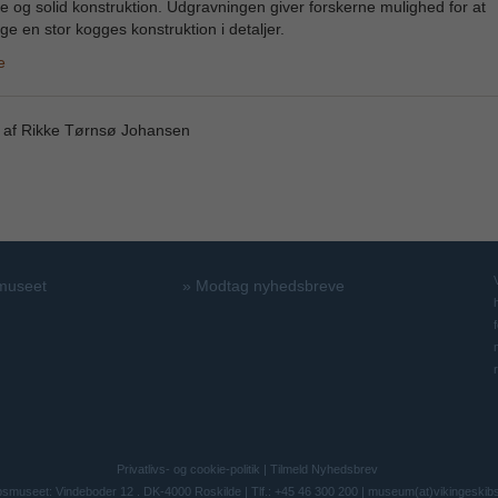
e og solid konstruktion. Udgravningen giver forskerne mulighed for at
e en stor kogges konstruktion i detaljer.
e
t af Rikke Tørnsø Johansen
 museet
»
Modtag nyhedsbreve
Privatlivs- og cookie-politik
|
Tilmeld Nyhedsbrev
bsmuseet: Vindeboder 12 . DK-4000 Roskilde | Tlf.: +45 46 300 200 |
museum(at)vikingeskib