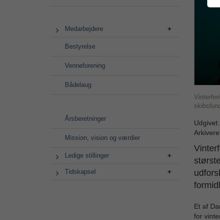
Medarbejdere
Bestyrelse
Venneforening
Bådelaug
Vinterfer
skibsfun
Årsberetninger
Udgivet
Arkivere
Mission, vision og værdier
Vinter
Ledige stillinger
størst
udfors
Tidskapsel
formidl
Et af D
for vint