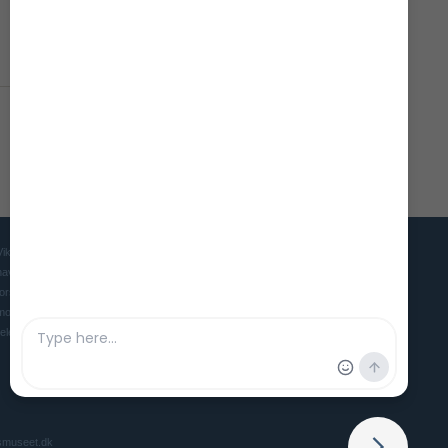
Vikingeskibsmuseet er Danmarks museum for mennesket, skibet og
havet i oldtid og middelalder. Museet søger gennem udstillinger,
forskning og eksperimentel arkæologi at skabe et levende og
moderne museum, der gør vores maritime forhistorie interessant og
relevant for nutidens mennesker.
smuseet.dk