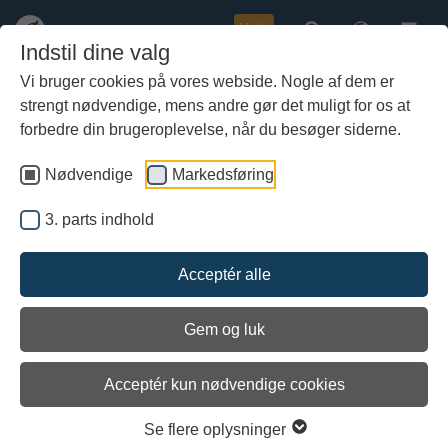
Køb
Indstil dine valg
Vi bruger cookies på vores webside. Nogle af dem er
strengt nødvendige, mens andre gør det muligt for os at
Gå
Vinterferie på Vikingeskibsmuseet
til
forbedre din brugeroplevelse, når du besøger siderne.
– Forsøg jer som fortidsforskere
hoved-
indhold
Nødvendige
Markedsføring
3. parts indhold
Acceptér alle
Gem og luk
Arkiveret
Acceptér kun nødvendige cookies
Se flere oplysninger