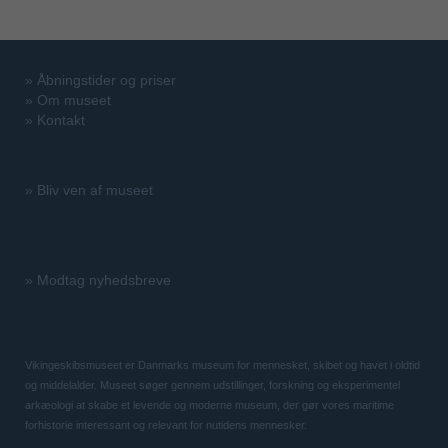
»
Åbningstider og priser
»
Om museet
»
Kontakt
»
Bliv ven af museet
»
Modtag nyhedsbreve
Vikingeskibsmuseet er Danmarks museum for mennesket, skibet og havet i oldtid
og middelalder. Museet søger gennem udstillinger, forskning og eksperimentel
arkæologi at skabe et levende og moderne museum, der gør vores maritime
forhistorie interessant og relevant for nutidens mennesker.