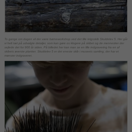
To gange om dagen vil der være børneworkshop ved det lille krigsskib Skuldelev 5. Her går
vi helt tæt på udvalgte detaljer, som kan gøre os klogere på skibet og de mennesker der
sejlede det for 900 år siden. På billedet her kan man se en lille indgravering fra en af
skibets øverste planker. Skuldelev 5 er det eneste skib i museets samling, der har et
mønster indgraveret.