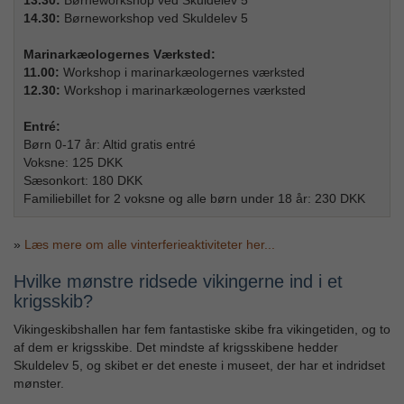
13.30:
Børneworkshop ved Skuldelev 5
14.30:
Børneworkshop ved Skuldelev 5
Marinarkæologernes Værksted:
11.00:
Workshop i marinarkæologernes værksted
12.30:
Workshop i marinarkæologernes værksted
Entré:
Børn 0-17 år: Altid gratis entré
Voksne: 125 DKK
Sæsonkort: 180 DKK
Familiebillet for 2 voksne og alle børn under 18 år: 230 DKK
»
Læs mere om alle vinterferieaktiviteter her...
Hvilke mønstre ridsede vikingerne ind i et
krigsskib?
Vikingeskibshallen har fem fantastiske skibe fra vikingetiden, og to
af dem er krigsskibe. Det mindste af krigsskibene hedder
Skuldelev 5, og skibet er det eneste i museet, der har et indridset
mønster.