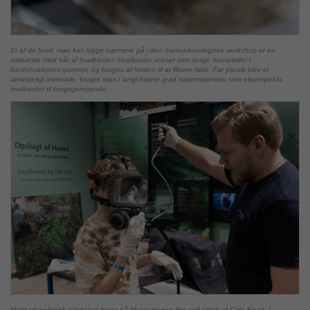
Et af de fund, man kan kigge nærmere på i den marinarkæologiske workshop er en
træbørste med hår af hvalbarder. Hvalbarder vokser som lange hornplader i
bardehvalernes gummer, og bruges af hvalen til at filtrere føde. Før plastik blev et
almindeligt materiale, brugte man i langt højere grad naturmaterialer som eksempelvis
hvalbarder til brugsgenstande.
Marinarkæologisk Værksted ligger på Museumsøen lige ved siden af Cafe Knarr. I