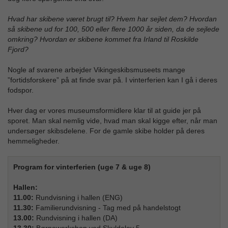
Hvad har skibene været brugt til? Hvem har sejlet dem? Hvordan
så skibene ud for 100, 500 eller flere 1000 år siden, da de sejlede
omkring? Hvordan er skibene kommet fra Irland til Roskilde
Fjord?
Nogle af svarene arbejder Vikingeskibsmuseets mange
”fortidsforskere” på at finde svar på. I vinterferien kan I gå i deres
fodspor.
Hver dag er vores museumsformidlere klar til at guide jer på
sporet. Man skal nemlig vide, hvad man skal kigge efter, når man
undersøger skibsdelene. For de gamle skibe holder på deres
hemmeligheder.
Program for vinterferien (uge 7 & uge 8)
Hallen:
11.00:
Rundvisning i hallen (ENG)
11.30:
Familierundvisning - Tag med på handelstogt
13.00:
Rundvisning i hallen (DA)