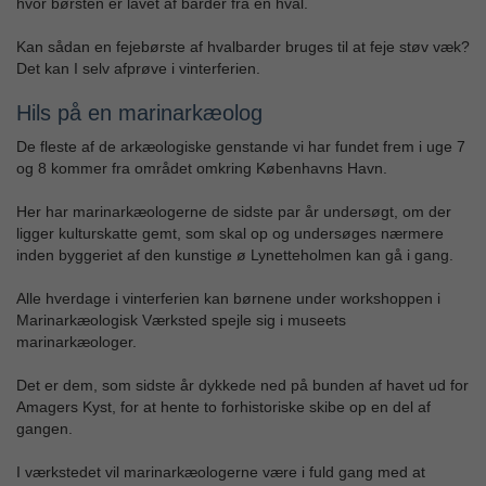
hvor børsten er lavet af barder fra en hval.
Kan sådan en fejebørste af hvalbarder bruges til at feje støv væk?
Det kan I selv afprøve i vinterferien.
Hils på en marinarkæolog
De fleste af de arkæologiske genstande vi har fundet frem i uge 7
og 8 kommer fra området omkring Københavns Havn.
Her har marinarkæologerne de sidste par år undersøgt, om der
ligger kulturskatte gemt, som skal op og undersøges nærmere
inden byggeriet af den kunstige ø Lynetteholmen kan gå i gang.
Alle hverdage i vinterferien kan børnene under workshoppen i
Marinarkæologisk Værksted spejle sig i museets
marinarkæologer.
Det er dem, som sidste år dykkede ned på bunden af havet ud for
Amagers Kyst, for at hente to forhistoriske skibe op en del af
gangen.
I værkstedet vil marinarkæologerne være i fuld gang med at