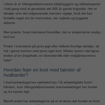
I disse år er Vikingeskibsmuseets bådebyggere og skibseksperter
i fuld gang med at genskabe det 900 år gamle krigsskib. Her er
detaljer som det indgraverede mønster vigtige, fordi det kan
fortælle noget om de mennesker, der sejlede og byggede
skibene.
Men præcis, hvad mønsteret forestiller, det er eksperterne stadig i
tvivl om.
Finder I mønsteret på jeres jagt efter skibets finurlige detaljer, så
må I gerne komme med jeres eget bud. Måske synes I det ligner
enden af en dragehale, en blomsterstilk eller midgårdsormens
hale?
Hvordan fejer en kost med børster af
hvalbarder?
I marinarkæologernes værksted kan I få arkæologiske fund i
hånden, som Vikingeskibsmuseets marinarkæologer har hentet
op fra havets dyb.
Blandt andet har arkæologerne på et af deres dyk fundet en kost,