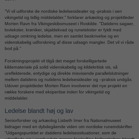
"Vi vil udforske de nordiske ledelsesidealer og -praksis i sen
vikingetid og tidlig middelalder," forklarer arkæolog og projektleder
Morten Ravn fra Vikingeskibsmuseet i Roskilde. "Datidens sagaer,
lovtekster, krøniker, skjaldekvad og runetekster er fyldt med
udsagn omkring ledelse, men en samlet beskrivelse og en
videnskabelig udforskning af disse udsagn mangler. Det vil vi råde
bod på."
Forskningsprojekt vil tilgå det meget forskelligartede
kildemateriale på solid videnskabelig og kildekritisk vis, så
ureflekterede, entydige og direkte misvisende parallelslutninger
mellem datidens og nutidens ledelsesidealer og –praksis undgås.
Udover projektleder Morten Ravn involverer det nye projekt en
række forskere med ekspertise inden for vikingetid og
middelalder.
Ledelse blandt høj og lav
Seniorforsker og arkæolog Lisbeth Imer fra Nationalmuseet
bidrager med en dybdegående viden om nordiske runeindskrifter.
”Udgangspunktet er datidens ledelsessituationer, som de