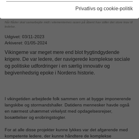
Privatlivs og cookie-politik
Når flåder skal samarbejde midt i elementernes rasen på åbent hav stiller det store krav til
ledelse.
Udgivet: 03/11-2023
Arkiveret: 01/05-2024
Vikingerne var meget mere end blot frygtindgydende
krigere. De var ledere, der navigerede komplekse sociale
og politiske udfordringer i en særlig innovativ og
begivenhedsrig epoke i Nordens historie.
I vikingetiden arbejdede folk sammen om at bygge imponerende
langskibe og stormandshaller. Datidens mennesker havde også
en nærmest uhæmmet virkelyst med opdagelsesrejser,
bosættelser og erobringstogter.
For at alle disse projekter kunne lykkes var det afgørende med
kompetente ledere, der kunne håndtere de komplekse