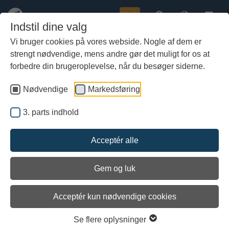
Køb
Indstil dine valg
Vi bruger cookies på vores webside. Nogle af dem er
strengt nødvendige, mens andre gør det muligt for os at
Gå
Nyt forskningsprojekt om
til
forbedre din brugeroplevelse, når du besøger siderne.
hoved-
vikingernes ledelsesidealer får
indhold
Nødvendige
Markedsføring
knap 2 millioner i støtte
3. parts indhold
Acceptér alle
Gem og luk
Arkiveret
Acceptér kun nødvendige cookies
Se flere oplysninger