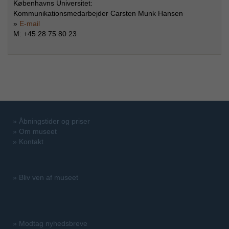
Københavns Universitet:
Kommunikationsmedarbejder Carsten Munk Hansen
»
E-mail
M: +45 28 75 80 23
»
Åbningstider og priser
»
Om museet
»
Kontakt
»
Bliv ven af museet
»
Modtag nyhedsbreve