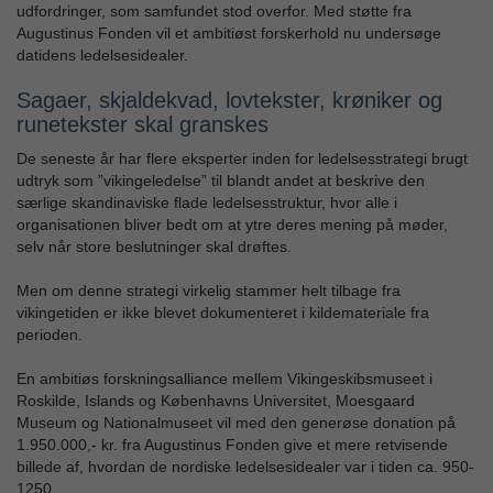
udfordringer, som samfundet stod overfor. Med støtte fra
Augustinus Fonden vil et ambitiøst forskerhold nu undersøge
datidens ledelsesidealer.
Sagaer, skjaldekvad, lovtekster, krøniker og
runetekster skal granskes
De seneste år har flere eksperter inden for ledelsesstrategi brugt
udtryk som ”vikingeledelse” til blandt andet at beskrive den
særlige skandinaviske flade ledelsesstruktur, hvor alle i
organisationen bliver bedt om at ytre deres mening på møder,
selv når store beslutninger skal drøftes.
Men om denne strategi virkelig stammer helt tilbage fra
vikingetiden er ikke blevet dokumenteret i kildemateriale fra
perioden.
En ambitiøs forskningsalliance mellem Vikingeskibsmuseet i
Roskilde, Islands og Københavns Universitet, Moesgaard
Museum og Nationalmuseet vil med den generøse donation på
1.950.000,- kr. fra Augustinus Fonden give et mere retvisende
billede af, hvordan de nordiske ledelsesidealer var i tiden ca. 950-
1250.