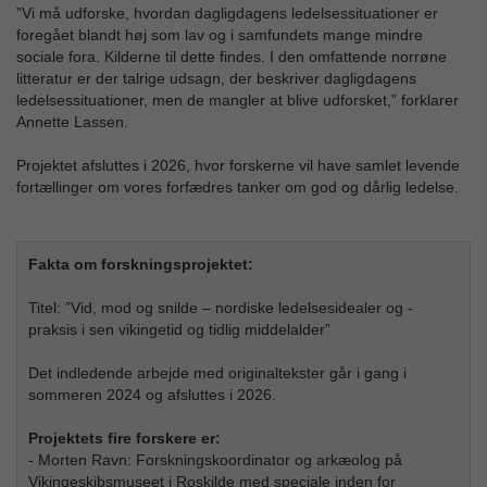
”Vi må udforske, hvordan dagligdagens ledelsessituationer er
foregået blandt høj som lav og i samfundets mange mindre
sociale fora. Kilderne til dette findes. I den omfattende norrøne
litteratur er der talrige udsagn, der beskriver dagligdagens
ledelsessituationer, men de mangler at blive udforsket,” forklarer
Annette Lassen.
Projektet afsluttes i 2026, hvor forskerne vil have samlet levende
fortællinger om vores forfædres tanker om god og dårlig ledelse.
Fakta om forskningsprojektet:
Titel: ”Vid, mod og snilde – nordiske ledelsesidealer og -
praksis i sen vikingetid og tidlig middelalder”
Det indledende arbejde med originaltekster går i gang i
sommeren 2024 og afsluttes i 2026.
Projektets fire forskere er:
- Morten Ravn: Forskningskoordinator og arkæolog på
Vikingeskibsmuseet i Roskilde med speciale inden for