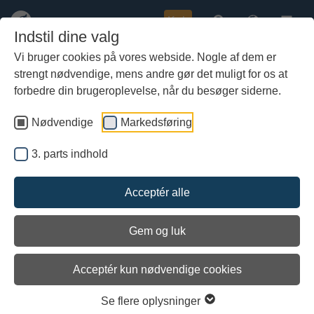
Køb
Indstil dine valg
Vi bruger cookies på vores webside. Nogle af dem er
strengt nødvendige, mens andre gør det muligt for os at
Gå
Planerne for transformationen af
til
forbedre din brugeroplevelse, når du besøger siderne.
hoved-
Vikingeskibshallen får et reality
indhold
Nødvendige
Markedsføring
check
3. parts indhold
Acceptér alle
Gem og luk
Acceptér kun nødvendige cookies
Se flere oplysninger