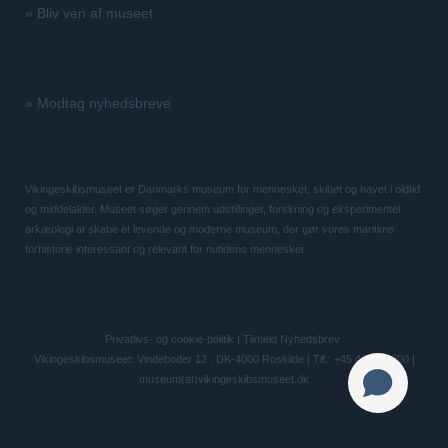
»
Bliv ven af museet
»
Modtag nyhedsbreve
Vikingeskibsmuseet er Danmarks museum for mennesket, skibet og havet i oldtid
og middelalder. Museet søger gennem udstillinger, forskning og eksperimentel
arkæologi at skabe et levende og moderne museum, der gør vores maritime
forhistorie interessant og relevant for nutidens mennesker.
Privatlivs- og cookie-politik
|
Tilmeld Nyhedsbrev
Vikingeskibsmuseet: Vindeboder 12 . DK-4000 Roskilde | Tlf.: +45 46 300 200 |
museum(at)vikingeskibsmuseet.dk