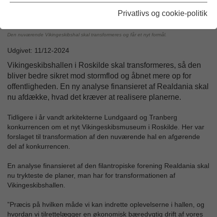
Privatlivs og cookie-politik
Den nuværende Vikingeskibshal skal transformeres og får et nyt formål.
Udgivet: 11/12-2024
Vikingeskibshallen i Roskilde skal transformeres, så den
bliver bedre sikret mod stormflod og åbnet mere op for
offentligheden. En ny analyse finansieret af Realdania skal
nu afdække, hvad det kræver at realisere planerne.
Tidligere i år vandt arkitekterne Lundgaard og Tranberg
konkurrencen om et nyt Vikingeskibsmuseum i Roskilde. Her var
forslaget til transformation af den nuværende hal en afgørende
del af konkurrencen.
En analyse finansieret af den filantropiske forening Realdania skal
nu trykteste de planer, man har for transformationen af
Vikingeskibshallen.
”Præcis på hvilken måde vi kan indrette oplevelserne i hallen, og
hvordan vi tilrettelægger en økonomisk bæredygtig drift af vores