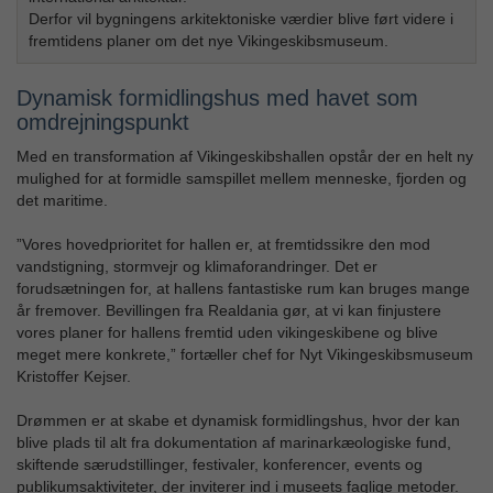
Derfor vil bygningens arkitektoniske værdier blive ført videre i
fremtidens planer om det nye Vikingeskibsmuseum.
Dynamisk formidlingshus med havet som
omdrejningspunkt
Med en transformation af Vikingeskibshallen opstår der en helt ny
mulighed for at formidle samspillet mellem menneske, fjorden og
det maritime.
”Vores hovedprioritet for hallen er, at fremtidssikre den mod
vandstigning, stormvejr og klimaforandringer. Det er
forudsætningen for, at hallens fantastiske rum kan bruges mange
år fremover. Bevillingen fra Realdania gør, at vi kan finjustere
vores planer for hallens fremtid uden vikingeskibene og blive
meget mere konkrete,” fortæller chef for Nyt Vikingeskibsmuseum
Kristoffer Kejser.
Drømmen er at skabe et dynamisk formidlingshus, hvor der kan
blive plads til alt fra dokumentation af marinarkæologiske fund,
skiftende særudstillinger, festivaler, konferencer, events og
publikumsaktiviteter, der inviterer ind i museets faglige metoder.