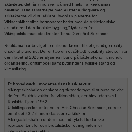
aktiviteter, det får vi nu svar på med hjælp fra Realdanias
bevilling. I tæt samarbejde med eksterne rådgivere og
arkitekterne vil vi nu afklare, hvordan planerne for
Vikingeskibshallen harmonerer bedst med de arkitektoniske
grundideer i den ikoniske bygning,” lyder det fra
Vikingeskibsmuseets direktør Tinna Damgård-Sørensen.
Realdania har bevilget to millioner kroner til det grundige reality
check af planerne. Der er tale om et såkaldt feasibility-studie, hvor
der i løbet af 2025 analyseres i bund på både økonomi, indhold,
organisering, driftsmodel samt bygningens fysiske stand og
klimasikring.
Et hovedværk i moderne dansk arkitektur
Vikingeskibshallen er skabt og skræddersyet til at huse og vise
de fem Skuldelevskibe fra vikingetiden, der blev udgravet i
Roskilde Fjord i 1962.
Udstillingshallen er tegnet af Erik Christian Sørensen, som er
én af det 20. århundredes store arkitekter.
Vikingeskibshallen er den mest udtryksfulde danske
repræsentant for den brutalistiske retning inden for
international arkitektur.