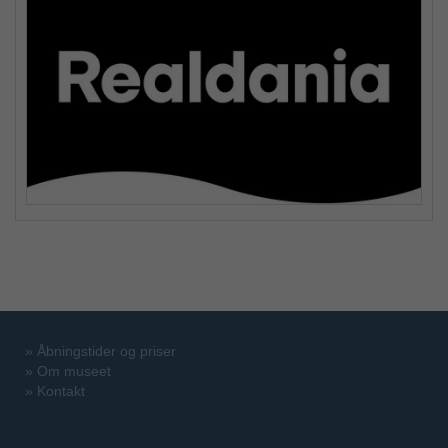
»
Åbningstider og priser
»
Om museet
»
Kontakt