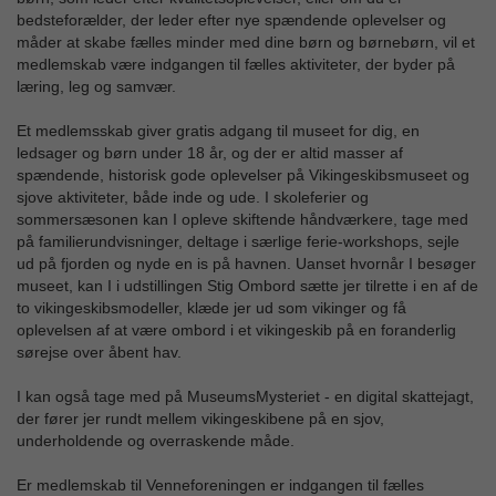
bedsteforælder, der leder efter nye spændende oplevelser og
måder at skabe fælles minder med dine børn og børnebørn, vil et
medlemskab være indgangen til fælles aktiviteter, der byder på
læring, leg og samvær.
Et medlemsskab giver gratis adgang til museet for dig, en
ledsager og børn under 18 år, og der er altid masser af
spændende, historisk gode oplevelser på Vikingeskibsmuseet og
sjove aktiviteter, både inde og ude. I skoleferier og
sommersæsonen kan I opleve skiftende håndværkere, tage med
på familierundvisninger, deltage i særlige ferie-workshops, sejle
ud på fjorden og nyde en is på havnen. Uanset hvornår I besøger
museet, kan I i udstillingen Stig Ombord sætte jer tilrette i en af de
to vikingeskibsmodeller, klæde jer ud som vikinger og få
oplevelsen af at være ombord i et vikingeskib på en foranderlig
sørejse over åbent hav.
I kan også tage med på MuseumsMysteriet - en digital skattejagt,
der fører jer rundt mellem vikingeskibene på en sjov,
underholdende og overraskende måde.
Er medlemskab til Venneforeningen er indgangen til fælles