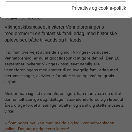
Privatlivs og cookie-politik
Udgivet: 16/08-2023
Vikingeskibsmuseet inviterer Venneforeningens
medlemmer til en fantastisk familiedag, med historiske
oplevelser, både til vands og til lands.
Har man overvejet at melde sig ind i Vikingeskibsmuseet
Venneforening, er nu et godt tidspunkt at gøre det på! Den 10.
september inviterer Vikingeskibsmuseet nemlig alle
venneforeningens medlemmer til en hyggelig familiedag med
særomvisninger, aktiviteter for både store og små og gratis
sejlads.
Melder man sig ind i venneforeningen, kan man være en del af
denne helt særlige dag, deltage i spændende foredrag i løbet af
året, drage fordel af særlige rabatter og samtidig støtte museets
virke!
»
Som noget nyt, kan man melde sig ind i venneforeningen
online. Det har aldrig været lettere!