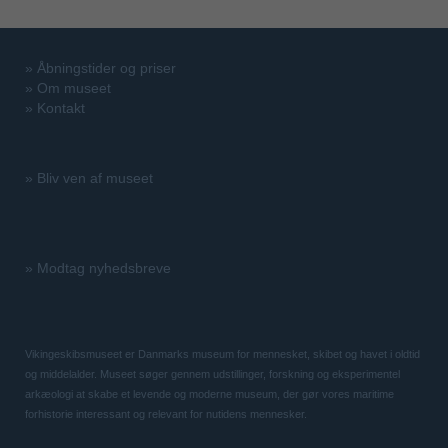
»
Åbningstider og priser
»
Om museet
»
Kontakt
»
Bliv ven af museet
»
Modtag nyhedsbreve
Vikingeskibsmuseet er Danmarks museum for mennesket, skibet og havet i oldtid
og middelalder. Museet søger gennem udstillinger, forskning og eksperimentel
arkæologi at skabe et levende og moderne museum, der gør vores maritime
forhistorie interessant og relevant for nutidens mennesker.