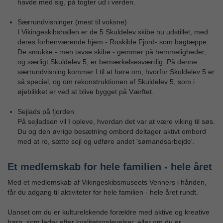
havde med sig, på togter ud i verden.
Særrundvisninger (mest til voksne)
I Vikingeskibshallen er de 5 Skuldelev skibe nu udstillet, med
deres forhenværende hjem - Roskilde Fjord- som bagtæppe.
De smukke - men tavse skibe - gemmer på hemmeligheder,
og særligt Skuldelev 5, er bemærkelsesværdig. På denne
særrundvisning kommer I til at høre om, hvorfor Skuldelev 5 er
så speciel, og om rekonstruktionen af Skuldelev 5, som i
øjeblikket er ved at blive bygget på Værftet.
Sejlads på fjorden
På sejladsen vil I opleve, hvordan det var at være viking til søs.
Du og den øvrige besætning ombord deltager aktivt ombord
med at ro, sætte sejl og udføre andet 'sømandsarbejde'.
Et medlemskab for hele familien - hele året
Med et medlemskab af Vikingeskibsmuseets Venners i hånden,
får du adgang til aktiviteter for hele familien - hele året rundt.
Uanset om du er kulturelskende forældre med aktive og kreative
børn, som leder efter kvalitetsoplevelser, eller om du er