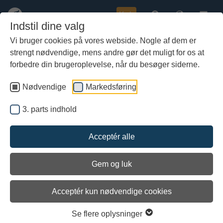
Køb
Indstil dine valg
Vi bruger cookies på vores webside. Nogle af dem er
strengt nødvendige, mens andre gør det muligt for os at
Gå
Pressemeddelelse: Fantastisk
til
forbedre din brugeroplevelse, når du besøger siderne.
hoved-
familiedag med gratis sejlads
indhold
Nødvendige
Markedsføring
3. parts indhold
Acceptér alle
Gem og luk
Acceptér kun nødvendige cookies
Se flere oplysninger