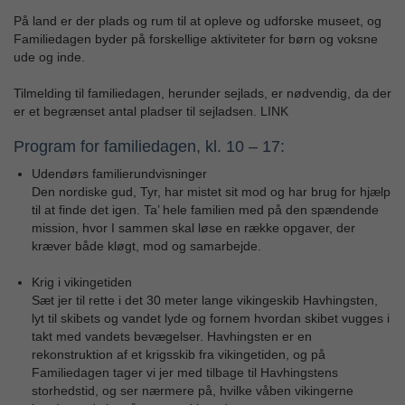
På land er der plads og rum til at opleve og udforske museet, og
Familiedagen byder på forskellige aktiviteter for børn og voksne
ude og inde.
Tilmelding til familiedagen, herunder sejlads, er nødvendig, da der
er et begrænset antal pladser til sejladsen. LINK
Program for familiedagen, kl. 10 – 17:
Udendørs familierundvisninger
Den nordiske gud, Tyr, har mistet sit mod og har brug for hjælp
til at finde det igen. Ta’ hele familien med på den spændende
mission, hvor I sammen skal løse en række opgaver, der
kræver både kløgt, mod og samarbejde.
Krig i vikingetiden
Sæt jer til rette i det 30 meter lange vikingeskib Havhingsten,
lyt til skibets og vandet lyde og fornem hvordan skibet vugges i
takt med vandets bevægelser. Havhingsten er en
rekonstruktion af et krigsskib fra vikingetiden, og på
Familiedagen tager vi jer med tilbage til Havhingstens
storhedstid, og ser nærmere på, hvilke våben vikingerne