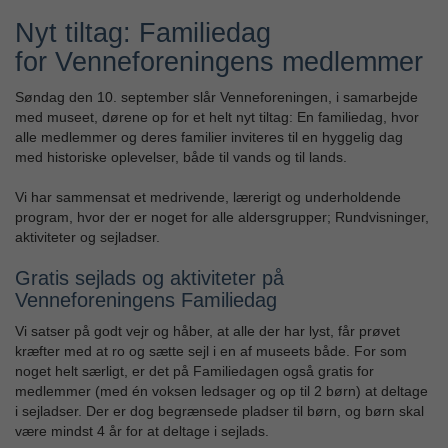
Nyt tiltag: Familiedag
for Venneforeningens medlemmer
Søndag den 10. september slår Venneforeningen, i samarbejde
med museet, dørene op for et helt nyt tiltag: En familiedag, hvor
alle medlemmer og deres familier inviteres til en hyggelig dag
med historiske oplevelser, både til vands og til lands.
Vi har sammensat et medrivende, lærerigt og underholdende
program, hvor der er noget for alle aldersgrupper; Rundvisninger,
aktiviteter og sejladser.
Gratis sejlads og aktiviteter på
Venneforeningens Familiedag
Vi satser på godt vejr og håber, at alle der har lyst, får prøvet
kræfter med at ro og sætte sejl i en af museets både. For som
noget helt særligt, er det på Familiedagen også gratis for
medlemmer (med én voksen ledsager og op til 2 børn) at deltage
i sejladser. Der er dog begrænsede pladser til børn, og børn skal
være mindst 4 år for at deltage i sejlads.