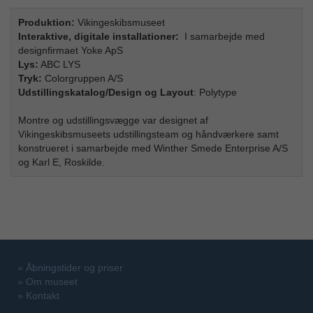
Produktion:
Vikingeskibsmuseet
I
nteraktive, digitale installationer:
I samarbejde med
designfirmaet Yoke ApS
Lys:
ABC LYS
Tryk:
Colorgruppen A/S
U
dstillingskatalog/Design og Layout
: Polytype
Montre og udstillingsvægge var designet af
Vikingeskibsmuseets udstillingsteam og håndværkere samt
konstrueret i samarbejde med Winther Smede Enterprise A/S
og Karl E, Roskilde.
»
Åbningstider og priser
»
Om museet
»
Kontakt