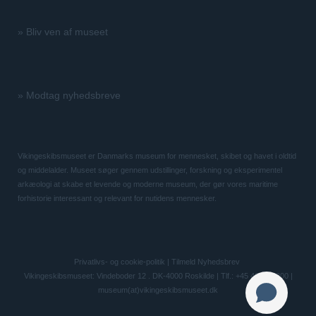
»
Bliv ven af museet
»
Modtag nyhedsbreve
Vikingeskibsmuseet er Danmarks museum for mennesket, skibet og havet i oldtid
og middelalder. Museet søger gennem udstillinger, forskning og eksperimentel
arkæologi at skabe et levende og moderne museum, der gør vores maritime
forhistorie interessant og relevant for nutidens mennesker.
Privatlivs- og cookie-politik
|
Tilmeld Nyhedsbrev
Vikingeskibsmuseet: Vindeboder 12 . DK-4000 Roskilde | Tlf.: +45 46 300 200 |
museum(at)vikingeskibsmuseet.dk