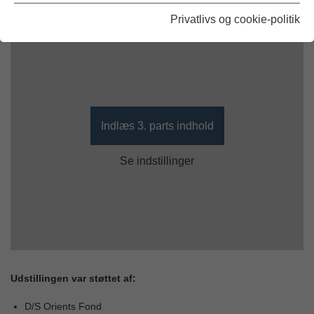
Privatlivs og cookie-politik
Indlæs 3. parts indhold
Se indstillinger
Udstillingen var støttet af:
D/S Orients Fond