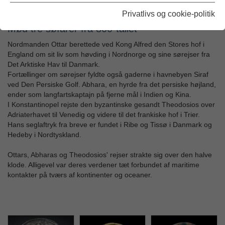
Privatlivs og cookie-politik
Mød tre søfarer fra 800-tallet
Nordmanden Ottar berettede ved Kong Alfred den Stores hof i
England om sit liv som høvding i Nordnorge og sine sørejser fra
Det Arktiske Hav til Danmark.
Fortællinger om sørejser fyldte også gaderne i havnebyen Siraf
ved Den Persiske Golf. Abhara, en hyrde fra det persiske højland,
ender som langfartskaptajn på fjerne mål i Indien og Kina.
I Konstantinopel rejste den byzantinske gesandt Theodosios over
Adriaterhavet til Venedig og videre til det frankiske hof i Trier.
Hans seglaftryk fra breve er fundet i Ribe og Tissø i Danmark og
Hedeby i Nordtyskland.
Ottars, Abharas og Theodosios' rejser strakte sig over den halve
klode. Alligevel var deres verdener tæt forbundet af maritime
kontakter på tværs af kontinenter og oceaner.