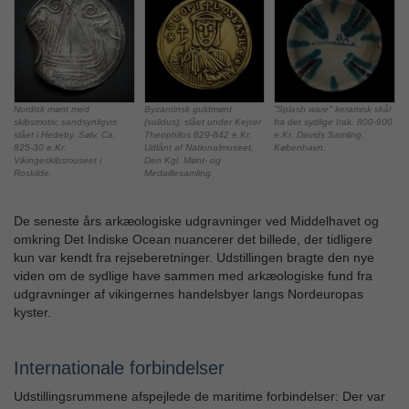
Nordisk mønt med
Byzantinsk guldmønt
”Splash ware" keramisk skål
skibsmotiv, sandsynligvis
(solidus), slået under Kejser
fra det sydlige Irak. 800-900
slået i Hedeby. Sølv. Ca.
Theophilos 829-842 e.Kr.
e.Kr. Davids Samling,
825-30 e.Kr.
Udlånt af Nationalmuseet,
København.
Vikingeskibsmuseet i
Den Kgl. Mønt- og
Roskilde.
Medaillesamling.
De seneste års arkæologiske udgravninger ved Middelhavet og
omkring Det Indiske Ocean nuancerer det billede, der tidligere
kun var kendt fra rejseberetninger. Udstillingen bragte den nye
viden om de sydlige have sammen med arkæologiske fund fra
udgravninger af vikingernes handelsbyer langs Nordeuropas
kyster.
Internationale forbindelser
Udstillingsrummene afspejlede de maritime forbindelser: Der var