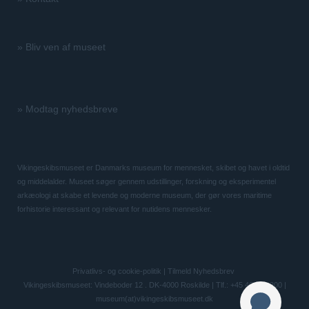
»
Bliv ven af museet
»
Modtag nyhedsbreve
Vikingeskibsmuseet er Danmarks museum for mennesket, skibet og havet i oldtid
og middelalder. Museet søger gennem udstillinger, forskning og eksperimentel
arkæologi at skabe et levende og moderne museum, der gør vores maritime
forhistorie interessant og relevant for nutidens mennesker.
Privatlivs- og cookie-politik
|
Tilmeld Nyhedsbrev
Vikingeskibsmuseet: Vindeboder 12 . DK-4000 Roskilde | Tlf.: +45 46 300 200 |
museum(at)vikingeskibsmuseet.dk