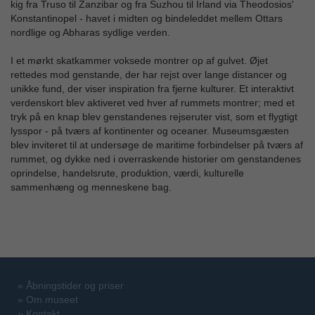
kig fra Truso til Zanzibar og fra Suzhou til Irland via Theodosios'
Konstantinopel - havet i midten og bindeleddet mellem Ottars
nordlige og Abharas sydlige verden.
I et mørkt skatkammer voksede montrer op af gulvet. Øjet
rettedes mod genstande, der har rejst over lange distancer og
unikke fund, der viser inspiration fra fjerne kulturer. Et interaktivt
verdenskort blev aktiveret ved hver af rummets montrer; med et
tryk på en knap blev genstandenes rejseruter vist, som et flygtigt
lysspor - på tværs af kontinenter og oceaner. Museumsgæsten
blev inviteret til at undersøge de maritime forbindelser på tværs af
rummet, og dykke ned i overraskende historier om genstandenes
oprindelse, handelsrute, produktion, værdi, kulturelle
sammenhæng og menneskene bag.
»
Åbningstider og priser
»
Om museet
»
Kontakt