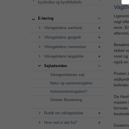
kystkultur og kystfriluftsliv
Vagth
Ligesom 
E-læring
vagt eft
sove. En
Vikingetidens samfund
aftensma
Vikingetidens geografi
Besætni
Vikingetidens mennesker
skibet v
roret og
Vikingetidens langskibe
også en 
Sejladsviden
Posten s
Vikingeskibenes sejl
sejlkynd
Natur og sansenavigation
befinder
Instrumentnavigation?
Da
Havh
Skibets Besætning
masten i
forreste
Rundt om vikingeskibet
beskeder
Hvor ved vi det fra?
Gastern