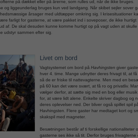
ofterne på dækket eller på årerne, som rulles ud, når de ikke bruges.
 og liggeunderlag bruges kun ved landgang. Når skibet sejler sover g
rhedsmæssige årsager med uldtæpper omkring sig. I krisesituationer ka
ære farligt for gasterne, at være pakket ind i soveposer, de ikke hurtigt
d af. De skal desuden kunne komme hurtigt op på vagt uden at skulle
e udstyr sammen efter sig.
Livet om bord
Vagtsystemet om bord på
Havhingsten
giver gaste
hver 4. time. Mange udnytter deres frivagt til, at få
så de er friske til nattevagterne. Men med en bes
på 60 kan det være svært, at få ro og privatliv. Ma
vælger derfor, at sætte sig med en bog eller musik
for, at være lidt alene. Enkelte skriver dagbog og 
deres oplevelser ned. Der bliver også spillet spil p
Havhingsten. Flere gaster har medtaget kort og s
skakspil med magneter.
Besætningen består af ti forskellige nationaliteter 
gasterne ses ikke så tit. Derfor bruges frivagterne 