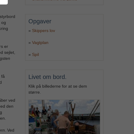
styrbord
Opgaver
e og
kring
»
Skippers lov
»
Vagtplan
rs er
d sejlet,
»
Spil
gsten
Livet om bord.
 få
d
Klik på billederne for at se dem
større.
åber
ved
med den
g
gen.
ørn
. Ved