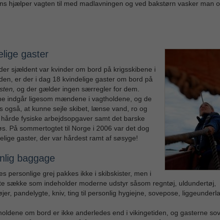
ns hjælper vagten til med madlavningen og ved bakstørn vasker man o
elige gaster
er sjældent var kvinder om bord på krigsskibene i
iden, er der i dag 18 kvindelige gaster om bord på
sten,
og der gælder ingen særregler for dem.
ne indgår ligesom mændene i vagtholdene, og de
s også, at kunne sejle skibet, lænse vand, ro og
 hårde fysiske arbejdsopgaver samt det barske
 søs. På sommertogtet til Norge i 2006 var det dog
elige gaster, der var hårdest ramt af søsyge!
nlig baggage
s personlige grej pakkes ikke i skibskister, men i
te sække som indeholder moderne udstyr såsom regntøj, uldundertøj,
jer, pandelygte, kniv, ting til personlig hygiejne, sovepose, liggeunder
oldene om bord er ikke anderledes end i vikingetiden, og gasterne so