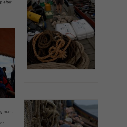
p efter
lag m.m.
ver