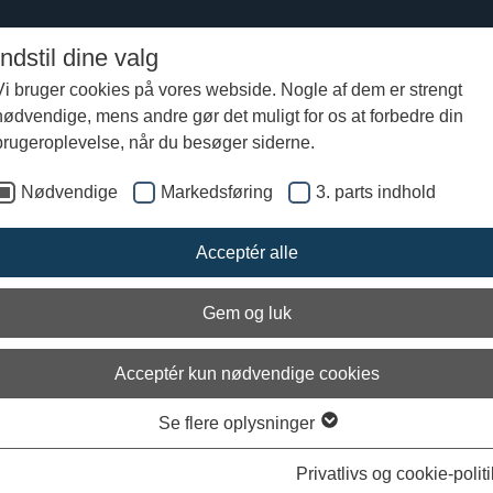
Indstil dine valg
Vi bruger cookies på vores webside. Nogle af dem er strengt
nødvendige, mens andre gør det muligt for os at forbedre din
Nutidens Besætning
Gaster
brugeroplevelse, når du besøger siderne.
Nødvendige
Markedsføring
3. parts indhold
ter
Acceptér alle
ige besætning om bord på kaldes gaster og
f frivillige, der har meldt sig til projektet. Ingen
i vikingetiden tvunget at sejle med, men alle er
Gem og luk
vurderet og udtaget af skibets skipper,
nd og rumformænd.
Acceptér kun nødvendige cookies
r organiseret i
rum,
som afgrænses af de tofter (bænke), som roerne si
m har en formand, som sikrer, at gasterne i rummet udfører deres
Se flere oplysninger
pgaver, overholder deres vagter og melder tilbage til skipper. Gastern
adser i rummene, så alle ved hvor de skal pakke deres grej ned og hvil
Privatlivs og cookie-politi
pgaver de skal tage fat på.