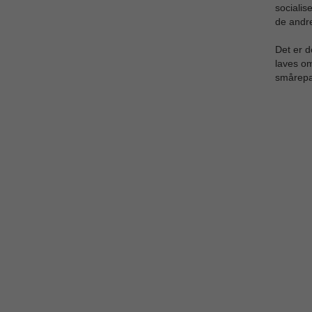
socialis
de andre
Det er d
laves om
smårepar