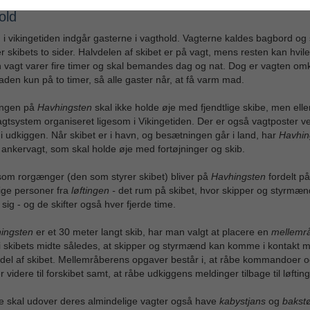
old
i vikingetiden indgår gasterne i vagthold. Vagterne kaldes bagbord og 
er skibets to sider. Halvdelen af skibet er på vagt, mens resten kan hvil
 vagt varer fire timer og skal bemandes dag og nat. Dog er vagten om
den kun på to timer, så alle gaster når, at få varm mad.
ngen på
Havhingsten
skal ikke holde øje med fjendtlige skibe, men elle
agtsystem organiseret ligesom i Vikingetiden. Der er også vagtposter ve
 i udkiggen. Når skibet er i havn, og besætningen går i land, har
Havhin
ankervagt, som skal holde øje med fortøjninger og skib.
om rorgænger (den som styrer skibet) bliver på
Havhingsten
fordelt på
ige personer fra
løftingen -
det rum på skibet, hvor skipper og styrmæn
 sig - og de skifter også hver fjerde time.
ingsten
er et 30 meter langt skib, har man valgt at placere en
mellemr
 skibets midte således, at skipper og styrmænd kan komme i kontakt 
 del af skibet. Mellemråberens opgaver består i, at råbe kommandoer o
 videre til forskibet samt, at råbe udkiggens meldinger tilbage til løftin
e skal udover deres almindelige vagter også have
kabystjans
og
bakst