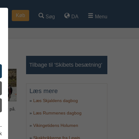
Køb
Søg
DA
Menu
Tilbage til 'Skibets besætning'
Læs mere
»
Læs Skjaldens dagbog
dder på.
»
Læs Rummenes dagbog
e har
»
Vikingetidens Holumen
ke
k
»
Skakbrikkerne fra Lewis