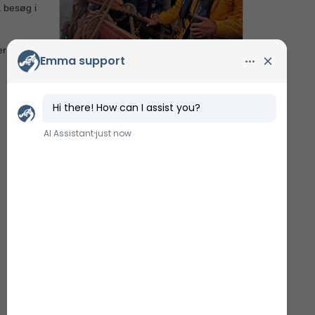
 besøg i
er skal