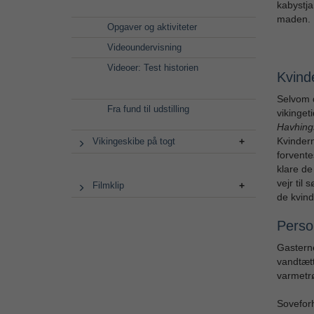
kabystja
maden.
Opgaver og aktiviteter
Videoundervisning
Videoer: Test historien
Kvind
Selvom d
Fra fund til udstilling
vikinget
Havhing
Kvinder
Vikingeskibe på togt
forvente
klare de
vejr til
Filmklip
de kvind
Perso
Gasterne
vandtæt
varmetrø
Soveforh