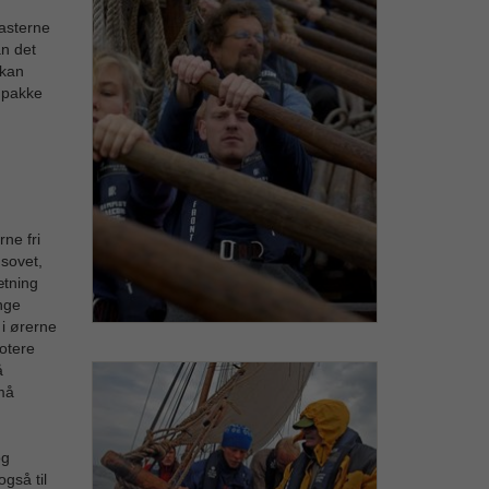
asterne
n det
 kan
 pakke
rne fri
 sovet,
ætning
nge
 i ørerne
notere
å
må
og
også til