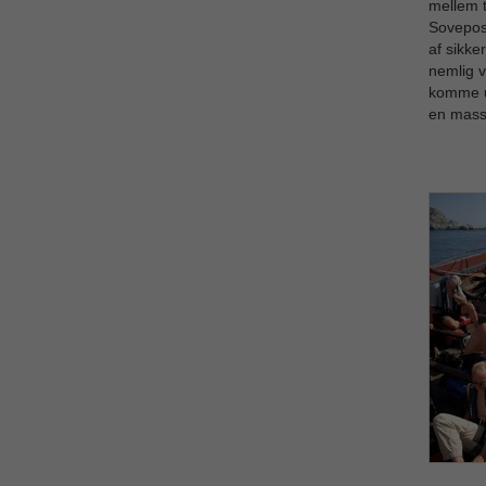
mellem t
Sovepose
af sikke
nemlig v
komme u
en mass