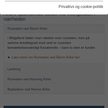
herfra og Sjellebro 30 km vestpå syd for Randers.
Privatlivs og cookie-politik
Andre spændende steder fra Vikingetiden i
nærheden
Runesten ved Ådum Kirke
I Østjylland falder man næsten over runesten, men på
samme breddegrad mod vest er runesten
bemærkelsesværdigt fraværende – bare to sten er fundet.
►
Læs mere om Runesten ved Ådum Kirke her
Lønborg
Runesten ved Hanning Kirke
Bopladsen ved Henne Kirke