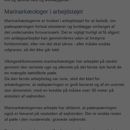
Marinarkæologer i arbejdstøjet
Marinarkæologerne er trukket i arbejdstøjet for at fastslå, om
pælespærringen fortsat eksisterer og kortlægge omfanget af
det undersøiske forsvarsværk. Det er vigtigt hurtigt at få afgjort,
om anlægsarbejdet kan gennemføres uden at forstyrre
fortidsmindet, eller om det skal sikres - eller måske endda
udgraves, så det ikke går tabt.
Vikingeskibsmuseets marinarkæologer har arbejdet på stedet
gennem den seneste uge og allerede på det første dyk fandt de
en mængde tætstillede pæle.
Da den første arbejdsdag var ovre, stod det klart for
arkæologerne, at sejlspærringen er godt bevaret og af en uventet
stor dimension, med en bredde på måske over 30 meter på
østsiden af sejlrenden.
Marinarkæologernes arbejde har afsløret, at pælespærringen
også er bevaret på vestsiden af sejlrenden. Der er endda rester
af pæle i den nuværende, gravede sejlrende.