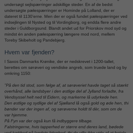
undersøgt sejlspærringer adskillige steder. En af de bedst
undersøgte pælespærringer er Hominde på Lolland, der er
dateret til 1130’erne. Men der er også fundet pælespærringer ved
indsejlingen til Nysted og til Vordingborg, og endda flere andre
steder i Guldborgsund. Blandt andet ud for Priorskov mod syd og
mindst én anden pælespærring længere mod nord, mellem
Toreby Skibeholt og Pandebjerg.
Hvem var fjenden?
I Saxos Danmarks Krønike, der er nedskrevet i 1200-tallet,
berettes om sørøveri og vendiske angreb, som truede land og by
omkring 1150:
”På den tid stod, som følge af, at sørøveriet havde taget så stærkt
overhånd, alle landsbyer i den østlige del af Jylland forladte, fra
Vendsyssel helt ned til Eidern, og markerne lå udyrkede hen.
Den østlige og sydlige del af Sjælland lå også gold og øde hen, thi
bønder var der ingen af, og sørøverne holdt til dèr, som om de
var hjemme.
På Fyn var der også kun få indbyggere tilbage.
Falstringerne, hvis tapperhed er større end deres land, bødede
ved kækhed på landets lidenhed, thi de ville ikke vide af at betale