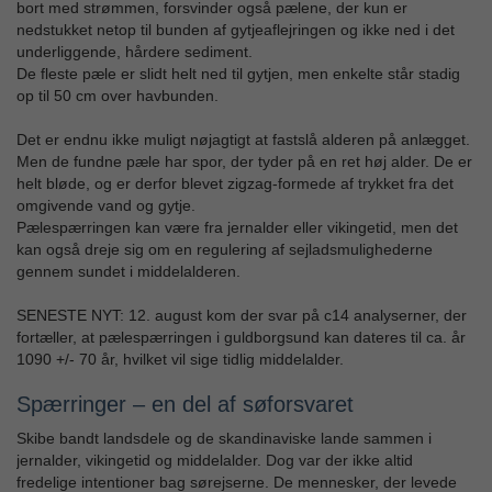
bort med strømmen, forsvinder også pælene, der kun er
nedstukket netop til bunden af gytjeaflejringen og ikke ned i det
underliggende, hårdere sediment.
De fleste pæle er slidt helt ned til gytjen, men enkelte står stadig
op til 50 cm over havbunden.
Det er endnu ikke muligt nøjagtigt at fastslå alderen på anlægget.
Men de fundne pæle har spor, der tyder på en ret høj alder. De er
helt bløde, og er derfor blevet zigzag-formede af trykket fra det
omgivende vand og gytje.
Pælespærringen kan være fra jernalder eller vikingetid, men det
kan også dreje sig om en regulering af sejladsmulighederne
gennem sundet i middelalderen.
SENESTE NYT: 12. august kom der svar på c14 analyserner, der
fortæller, at pælespærringen i guldborgsund kan dateres til ca. år
1090 +/- 70 år, hvilket vil sige tidlig middelalder.
Spærringer – en del af søforsvaret
Skibe bandt landsdele og de skandinaviske lande sammen i
jernalder, vikingetid og middelalder. Dog var der ikke altid
fredelige intentioner bag sørejserne. De mennesker, der levede