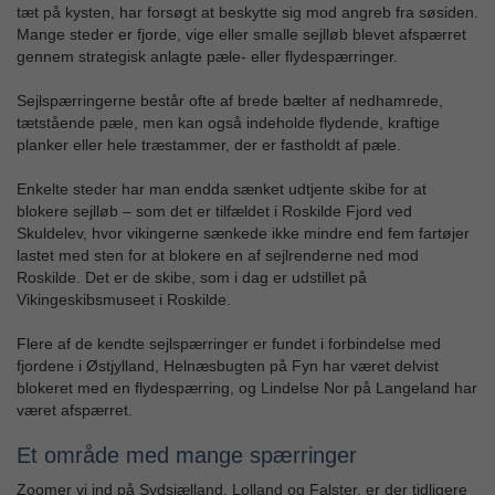
tæt på kysten, har forsøgt at beskytte sig mod angreb fra søsiden.
Mange steder er fjorde, vige eller smalle sejlløb blevet afspærret
gennem strategisk anlagte pæle- eller flydespærringer.
Sejlspærringerne består ofte af brede bælter af nedhamrede,
tætstående pæle, men kan også indeholde flydende, kraftige
planker eller hele træstammer, der er fastholdt af pæle.
Enkelte steder har man endda sænket udtjente skibe for at
blokere sejlløb – som det er tilfældet i Roskilde Fjord ved
Skuldelev, hvor vikingerne sænkede ikke mindre end fem fartøjer
lastet med sten for at blokere en af sejlrenderne ned mod
Roskilde. Det er de skibe, som i dag er udstillet på
Vikingeskibsmuseet i Roskilde.
Flere af de kendte sejlspærringer er fundet i forbindelse med
fjordene i Østjylland, Helnæsbugten på Fyn har været delvist
blokeret med en flydespærring, og Lindelse Nor på Langeland har
været afspærret.
Et område med mange spærringer
Zoomer vi ind på Sydsjælland, Lolland og Falster, er der tidligere