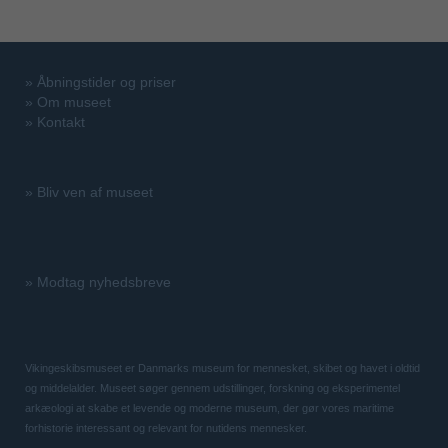
»
Åbningstider og priser
»
Om museet
»
Kontakt
»
Bliv ven af museet
»
Modtag nyhedsbreve
Vikingeskibsmuseet er Danmarks museum for mennesket, skibet og havet i oldtid
og middelalder. Museet søger gennem udstillinger, forskning og eksperimentel
arkæologi at skabe et levende og moderne museum, der gør vores maritime
forhistorie interessant og relevant for nutidens mennesker.