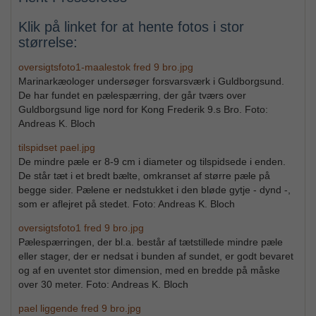
Klik på linket for at hente fotos i stor
størrelse:
oversigtsfoto1-maalestok fred 9 bro.jpg
Marinarkæologer undersøger forsvarsværk i Guldborgsund.
De har fundet en pælespærring, der går tværs over
Guldborgsund lige nord for Kong Frederik 9.s Bro. Foto:
Andreas K. Bloch
tilspidset pael.jpg
De mindre pæle er 8-9 cm i diameter og tilspidsede i enden.
De står tæt i et bredt bælte, omkranset af større pæle på
begge sider. Pælene er nedstukket i den bløde gytje - dynd -,
som er aflejret på stedet. Foto: Andreas K. Bloch
oversigtsfoto1 fred 9 bro.jpg
Pælespærringen, der bl.a. består af tætstillede mindre pæle
eller stager, der er nedsat i bunden af sundet, er godt bevaret
og af en uventet stor dimension, med en bredde på måske
over 30 meter. Foto: Andreas K. Bloch
pael liggende fred 9 bro.jpg