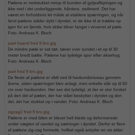
Pælene er nedstukket netop til bunden af gytjeaflejringen og
ikke ned i det underliggende, hårdere, sediment. Det har
været en forholdsvis let måde at etablere spærringen, og når
først pælene sidder dybt i dyndet, er de ikke til at trække op
igen for en fjende, hvis skibe bliver fanget i virvarret af pæle.
Foto: Andreas K. Bloch
pael haand fred 9 bro.jpg
De mindre pæle er sat tæt, tæver over sundet i et op til 30
meter bredt bælte. Pælene har tydelige spor efter øksehug.
Foto: Andreas K. Bloch
pael fred 9 bro.jpg
De fleste af pælene er slidt ned til havbundsniveau gennem
årene, siden spærringen blev anlagt, men enkelte står op til 50
cm over havbunden. Her ses det tydeligt, at der er stor forskel
på den del af pælen, der har stået beskyttet i dyndet og den
del, det har stukket op i vandet. Foto: Andreas K. Bloch
zigzag2 fred 9 bro.jpg
Pælene er med tiden er blevet helt bløde og deformerede
under vægten af vandet og sætninger i dyndet. Derfor er flere
af pælene zig-zag formede, hvilket også antyder en vis alder.