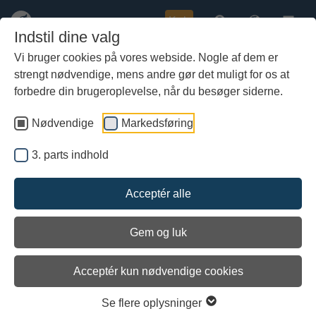
Køb
Indstil dine valg
Vi bruger cookies på vores webside. Nogle af dem er
strengt nødvendige, mens andre gør det muligt for os at
Gå
Marinarkæologer undersøger
til
forbedre din brugeroplevelse, når du besøger siderne.
hoved-
forsvarsværk i Guldborgsund
indhold
Nødvendige
Markedsføring
3. parts indhold
Acceptér alle
Gem og luk
Arkiveret
Acceptér kun nødvendige cookies
Se flere oplysninger