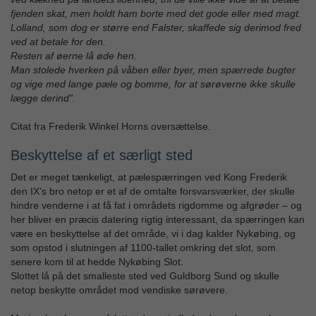
fjenden skat, men holdt ham borte med det gode eller med magt.
Lolland, som dog er større end Falster, skaffede sig derimod fred
ved at betale for den.
Resten af øerne lå øde hen.
Man stolede hverken på våben eller byer, men spærrede bugter
og vige med lange pæle og bomme, for at sørøverne ikke skulle
lægge derind”.
Citat fra Frederik Winkel Horns oversættelse.
Beskyttelse af et særligt sted
Det er meget tænkeligt, at pælespærringen ved Kong Frederik
den IX’s bro netop er et af de omtalte forsvarsværker, der skulle
hindre venderne i at få fat i områdets rigdomme og afgrøder – og
her bliver en præcis datering rigtig interessant, da spærringen kan
være en beskyttelse af det område, vi i dag kalder Nykøbing, og
som opstod i slutningen af 1100-tallet omkring det slot, som
senere kom til at hedde Nykøbing Slot.
Slottet lå på det smalleste sted ved Guldborg Sund og skulle
netop beskytte området mod vendiske sørøvere.