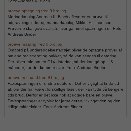
Foto: Andreas K. Bloch
proeve optagning fred 9 bro.jpg
Marinarkæolog Andreas K. Bloch afleverer en prøve til
udgravningsleder og marinarkæolog Mikkel H. Thomsen.
Prøverne skal give svar på, hvor gammel spærringen er. Foto:
Andreas Binder
proeve maaling fred 9 bro.jpg
Ombord på undersøgelsesfartøjet bliver de optagne prøver af
pælene registreret og pakket, så de kan sendes til datering.
Der bliver tale om en C14-datering, så der kan gå op til 3
måneder, før der kommer svar. Foto: Andreas Binder
proeve m haand fred 9 bro.jpg
Pælespærringen er endnu udateret. Det er vigtigt at finde ud
af, om der har været forskellige faser, der kan tyde på længere
tids brug. Derfor er det ikke nok at udtage bare en prøve.
Pælespærringer er typisk for jernalderen, vikingetiden og den
tidlige middelalder. Foto: Andreas Binder