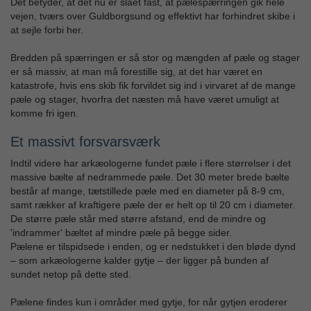
Det betyder, at det nu er slået fast, at pælespærringen gik hele
vejen, tværs over Guldborgsund og effektivt har forhindret skibe i
at sejle forbi her.
Bredden på spærringen er så stor og mængden af pæle og stager
er så massiv, at man må forestille sig, at det har været en
katastrofe, hvis ens skib fik forvildet sig ind i virvaret af de mange
pæle og stager, hvorfra det næsten må have været umuligt at
komme fri igen.
Et massivt forsvarsværk
Indtil videre har arkæologerne fundet pæle i flere størrelser i det
massive bælte af nedrammede pæle. Det 30 meter brede bælte
består af mange, tætstillede pæle med en diameter på 8-9 cm,
samt rækker af kraftigere pæle der er helt op til 20 cm i diameter.
De større pæle står med større afstand, end de mindre og
'indrammer' bæltet af mindre pæle på begge sider.
Pælene er tilspidsede i enden, og er nedstukket i den bløde dynd
– som arkæologerne kalder gytje – der ligger på bunden af
sundet netop på dette sted.
Pælene findes kun i områder med gytje, for når gytjen eroderer