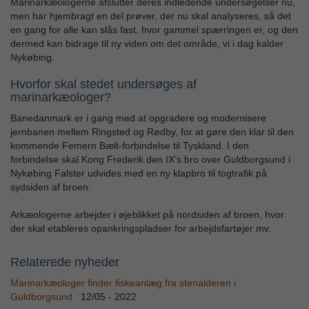
Marinarkæologerne afslutter deres indledende undersøgelser nu,
men har hjembragt en del prøver, der nu skal analyseres, så det
en gang for alle kan slås fast, hvor gammel spærringen er, og den
dermed kan bidrage til ny viden om det område, vi i dag kalder
Nykøbing.
Hvorfor skal stedet undersøges af
marinarkæologer?
Banedanmark er i gang med at opgradere og modernisere
jernbanen mellem Ringsted og Rødby, for at gøre den klar til den
kommende Femern Bælt-forbindelse til Tyskland. I den
forbindelse skal Kong Frederik den IX’s bro over Guldborgsund i
Nykøbing Falster udvides med en ny klapbro til togtrafik på
sydsiden af broen.
Arkæologerne arbejder i øjeblikket på nordsiden af broen, hvor
der skal etableres opankringspladser for arbejdsfartøjer mv.
Relaterede nyheder
Marinarkæologer finder fiskeanlæg fra stenalderen i
Guldborgsund
12/05 - 2022