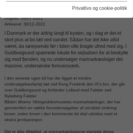
Privatlivs og cookie-politik
Udgivet: 08/07-2021
Arkiveret: 30/12-2021
I Danmark er der aldrig langt til kysten, og i dag er det et
stort plus at bo tæt ved vandet. Sådan har det ikke altid
været, da sørejsende før i tiden ofte bragte ufred med sig. I
Guldborgsund spærrede lokale for sejladsen for at beskytte
sig mod fjenden, og nu undersøger marinarkæologer det
massive, undersøiske forsvarsværk.
I den seneste uges tid har der ligget et mindre
undersøgelsesfartøj tæt ved Kong Frederik den IX’s bro, der går
over Guldborgsund og forbinder Lolland med Falster ved
Nykøbing Falster.
Båden tilhører Vikingeskibsmuseets marinarkæologer, der har
gennemført en række forundersøgelser af området omkring
broen, inden broen i den kommende tid skal udvides med et
ekstra jernbanespor.
Det er ikke tilfældigt, at marinarkæologerne startede deres