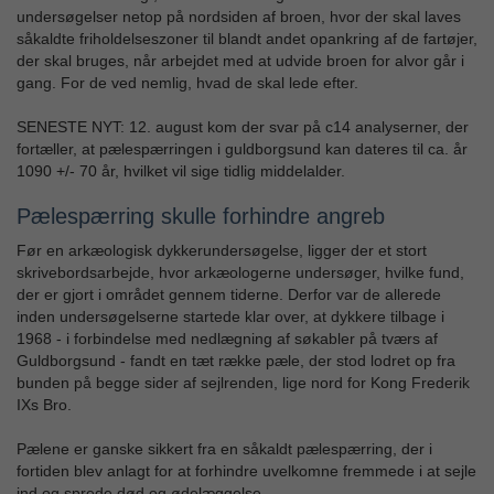
undersøgelser netop på nordsiden af broen, hvor der skal laves
såkaldte friholdelseszoner til blandt andet opankring af de fartøjer,
der skal bruges, når arbejdet med at udvide broen for alvor går i
gang. For de ved nemlig, hvad de skal lede efter.
SENESTE NYT: 12. august kom der svar på c14 analyserner, der
fortæller, at pælespærringen i guldborgsund kan dateres til ca. år
1090 +/- 70 år, hvilket vil sige tidlig middelalder.
Pælespærring skulle forhindre angreb
Før en arkæologisk dykkerundersøgelse, ligger der et stort
skrivebordsarbejde, hvor arkæologerne undersøger, hvilke fund,
der er gjort i området gennem tiderne. Derfor var de allerede
inden undersøgelserne startede klar over, at dykkere tilbage i
1968 - i forbindelse med nedlægning af søkabler på tværs af
Guldborgsund - fandt en tæt række pæle, der stod lodret op fra
bunden på begge sider af sejlrenden, lige nord for Kong Frederik
IXs Bro.
Pælene er ganske sikkert fra en såkaldt pælespærring, der i
fortiden blev anlagt for at forhindre uvelkomne fremmede i at sejle
ind og sprede død og ødelæggelse.