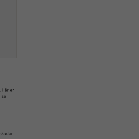
 I år er
 se
 skader