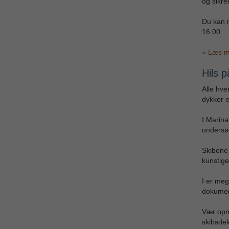
og sikre
Du kan 
16.00
» Læs m
Hils 
Alle hve
dykker e
I Marin
undersø
Skibene 
kunstig
I er meg
dokument
Vær opmæ
skibsdel