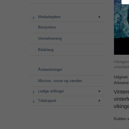
Medarbejdere
Bestyrelse
Venneforening
Bådelaug
Vikingern
vinterferi
Årsberetninger
Udgivet
Mission, vision og værdier
Arkivere
Ledige stillinger
Vinter
vinterf
Tidskapsel
viking
Kulden e