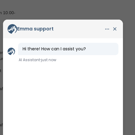
n 10.00-
er
und.
t
af den
f store