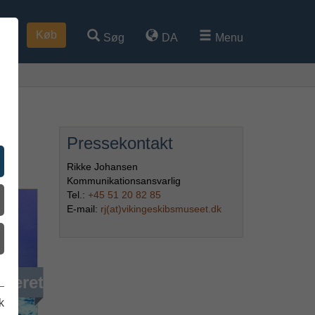
Køb
Søg
DA
Menu
Pressekontakt
er
Rikke Johansen
Kommunikationsansvarlig
Tel.:
+45 51 20 82 85
E-mail:
rj(at)vikingeskibsmuseet.dk
iveret
k