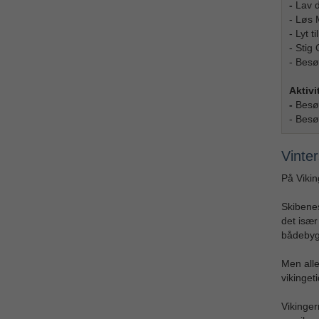
-
Lav 
- Løs 
- Lyt 
- Stig
- Besø
Aktivi
-
Besø
- Bes
Vinte
På Vikin
Skibenes
det isæ
bådebyg
Men alle
vikinget
Vikinger