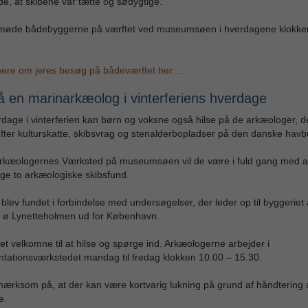
de, at skibene var tætte og sødygtige.
møde bådebyggerne på værftet ved museumsøen i hverdagene klokke
ere om jeres besøg på bådeværftet her…
på en marinarkæolog i vinterferiens hverdage
rdage i vinterferien kan børn og voksne også hilse på de arkæologer, d
fter kulturskatte, skibsvrag og stenalderbopladser på den danske havb
arkæologernes Værksted på museumsøen vil de være i fuld gang med a
ge to arkæologiske skibsfund.
blev fundet i forbindelse med undersøgelser, der leder op til byggeriet 
e ø Lynetteholmen ud for København.
et velkomne til at hilse og spørge ind. Arkæologerne arbejder i
ationsværkstedet mandag til fredag klokken 10.00 – 15.30.
rksom på, at der kan være kortvarig lukning på grund af håndtering a
e.