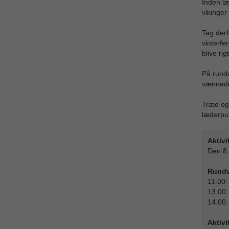
Inden læ
vikinger
Tag derf
vinterfe
blive ri
På rundv
vænnede 
Træd ogs
læderpun
Aktivi
Den 8.
Rundv
11.00:
13.00:
14.00:
Aktivi