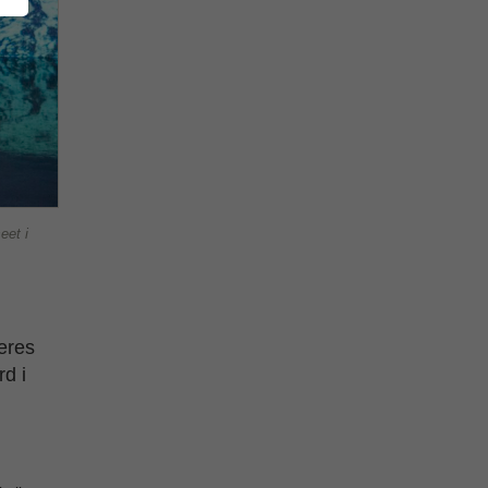
eet i
eres
rd i