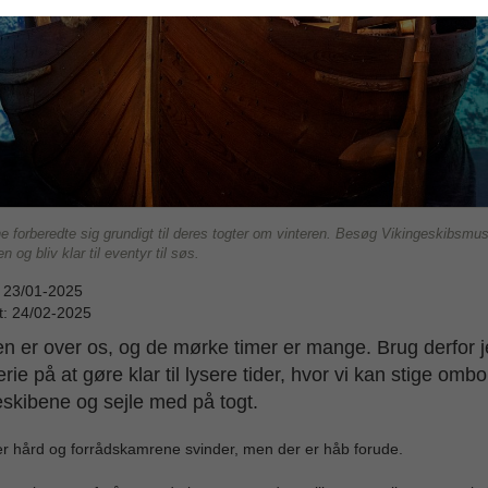
e forberedte sig grundigt til deres togter om vinteren. Besøg Vikingeskibsmus
en og bliv klar til eventyr til søs.
: 23/01-2025
t: 24/02-2025
en er over os, og de mørke timer er mange. Brug derfor j
erie på at gøre klar til lysere tider, hvor vi kan stige ombo
eskibene og sejle med på togt.
r hård og forrådskamrene svinder, men der er håb forude.