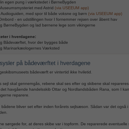
din egen pung i værkstedet i BørneBygden
Museumsmysteriet med Astrid
(via USEEUM app)
til Audioguiden, med spor til både voksne og børn
(via USEEUM app)
 Ombord - en udstillingen hvor I fornemmer rejsen over åbent hav
g BørneBygden og lad børnene lege som vikingerne
teter i hverdagene:
g Bådeværftet, hvor der bygges både
øg Marinarkæologernes Værksted
rsysler på bådeværftet i hverdagene
geskibsmuseets bådeværft er vintertid ikke hviletid.
 sejl skal gennemgås, rebene skal ses efter og skibene skal repareres.
r det havgående handelsskib Ottar og Nordlandsbåden Rana, som I kan
gerne reparere.
 bådene bliver set efter inden forårets sejlsæson. Sådan var det også i
iden.
ne sørgede for, at deres skibe var i topform. De reparerede eventuelle