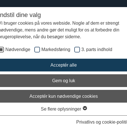
Indstil dine valg
Vi bruger cookies på vores webside. Nogle af dem er strengt
nødvendige, mens andre gør det muligt for os at forbedre din
Gør jer klar til togt i vinterferien
brugeroplevelse, når du besøger siderne.
Nødvendige
Markedsføring
3. parts indhold
erferie på Vikingeskibsmuseet - gør j
Acceptér alle
til togt!
Gem og luk
Acceptér kun nødvendige cookies
Se flere oplysninger
Ark
Privatlivs og cookie-politi