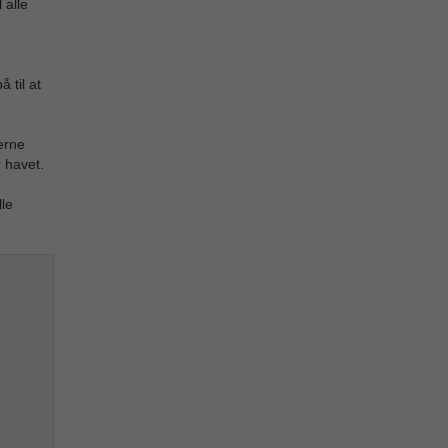
 alle
 til at
erne
r havet.
le