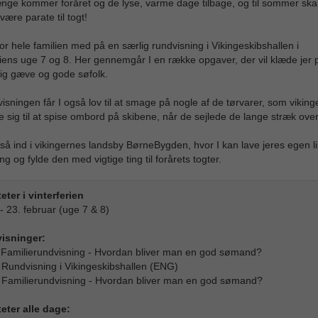
nge kommer foråret og de lyse, varme dage tilbage, og til sommer skal
 være parate til togt!
or hele familien med på en særlig rundvisning i Vikingeskibshallen i
riens uge 7 og 8. Her gennemgår I en række opgaver, der vil klæde jer på
gtig gæve og gode søfolk.
isningen får I også lov til at smage på nogle af de tørvarer, som viking
sig til at spise ombord på skibene, når de sejlede de lange stræk ove
å ind i vikingernes landsby BørneBygden, hvor I kan lave jeres egen lil
g og fylde den med vigtige ting til forårets togter.
teter i vinterferien
- 23. februar (uge 7 & 8)
isninger:
 Familierundvisning - Hvordan bliver man en god sømand?
 Rundvisning i Vikingeskibshallen (ENG)
 Familierundvisning - Hvordan bliver man en god sømand?
teter alle dage: