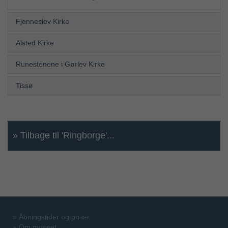
Fjenneslev Kirke
Alsted Kirke
Runestenene i Gørlev Kirke
Tissø
» Tilbage til 'Ringborge'...
»
Åbningstider og priser
»
Om museet