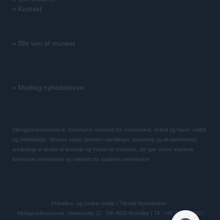
»
Kontakt
»
Bliv ven af museet
»
Modtag nyhedsbreve
Vikingeskibsmuseet er Danmarks museum for mennesket, skibet og havet i oldtid
og middelalder. Museet søger gennem udstillinger, forskning og eksperimentel
arkæologi at skabe et levende og moderne museum, der gør vores maritime
forhistorie interessant og relevant for nutidens mennesker.
Privatlivs- og cookie-politik
|
Tilmeld Nyhedsbrev
Vikingeskibsmuseet: Vindeboder 12 . DK-4000 Roskilde | Tlf.: +45 46 300 200 |