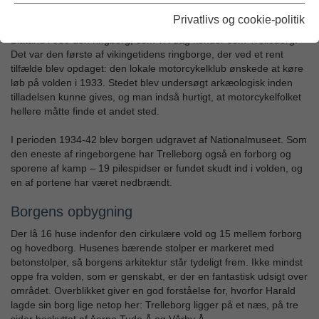
Borgen
Privatlivs og cookie-politik
På et stykke land mellem Tude Å og Vårby Å anlagde Harald
Blåtand i 980 den ringborg, som vi i dag kender som Trelleborg.
Det var den første af vikingetidens ringborge, der ved et rent
tilfælde blev opdaget: den lokale motorcykelklub ønskede at køre
løb på volden i 1933. Stedet blev undersøgt arkæologisk inden
tilladelsen kunne gives, og man indså hurtigt, at motorcykelfolket
hellere måtte finde et andet sted.
I perioden 1934-42 blev borgen udgravet af Nationalmuseet. Som
den eneste af ringeborgene har Trelleborg også en forborg og
sporene af kamp – 19 pilespidser er fundet skudt ind i volden, og
en af portene har været nedbrændt.
Borgens opbygning
Der lå 16 huse indenfor den cirkulære vold og 15 mellem forborg
og hovedborg. Husenes bærende stolper er markeret med
betonstolper, så borgens arkitektur står tydeligt frem. Ikke mindst
oppe fra volden, som er genskabt, er der en fantastisk udsigt over
området. Overblikket giver en god forståelse for, hvorfor Harald
lagde sin borg lige netop her: Trelleborg ligger på et næs, på tre