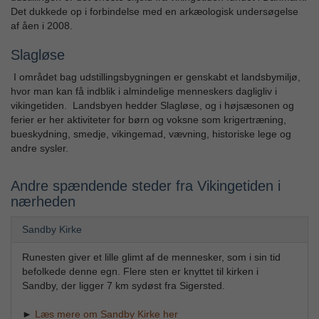
Det dukkede op i forbindelse med en arkæologisk undersøgelse
af åen i 2008.
Slagløse
I området bag udstillingsbygningen er genskabt et landsbymiljø,
hvor man kan få indblik i almindelige menneskers dagligliv i
vikingetiden. Landsbyen hedder Slagløse, og i højsæsonen og
ferier er her aktiviteter for børn og voksne som krigertræning,
bueskydning, smedje, vikingemad, vævning, historiske lege og
andre sysler.
Andre spændende steder fra Vikingetiden i
nærheden
Sandby Kirke
Runesten giver et lille glimt af de mennesker, som i sin tid
befolkede denne egn. Flere sten er knyttet til kirken i
Sandby, der ligger 7 km sydøst fra Sigersted.
►
Læs mere om Sandby Kirke her