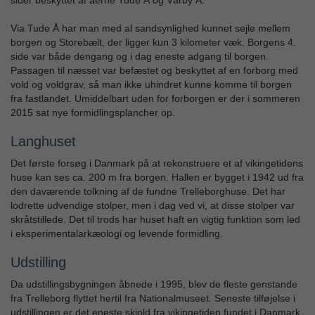
sider beskyttet af åerne Tude Å og Vårby Å.
Via Tude Å har man med al sandsynlighed kunnet sejle mellem
borgen og Storebælt, der ligger kun 3 kilometer væk. Borgens 4.
side var både dengang og i dag eneste adgang til borgen.
Passagen til næsset var befæstet og beskyttet af en forborg med
vold og voldgrav, så man ikke uhindret kunne komme til borgen
fra fastlandet. Umiddelbart uden for forborgen er der i sommeren
2015 sat nye formidlingsplancher op.
Langhuset
Det første forsøg i Danmark på at rekonstruere et af vikingetidens
huse kan ses ca. 200 m fra borgen. Hallen er bygget i 1942 ud fra
den daværende tolkning af de fundne Trelleborghuse. Det har
lodrette udvendige stolper, men i dag ved vi, at disse stolper var
skråtstillede. Det til trods har huset haft en vigtig funktion som led
i eksperimentalarkæologi og levende formidling.
Udstilling
Da udstillingsbygningen åbnede i 1995, blev de fleste genstande
fra Trelleborg flyttet hertil fra Nationalmuseet. Seneste tilføjelse i
udstillingen er det eneste skjold fra vikingetiden fundet i Danmark.