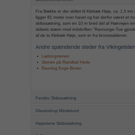
Fra Bække er der skiltet til Klebæk Høje, ca. 1,5 
ligger 81 meter over havet og har derfor været et m
skibssætning, som en 10 m bred del af Hærvejen eng
skibets stævn med indskriften “Ravnunge-Tue gjorde
af de to Klebæk Høje, som er fra bronzealderen.
Andre spændende steder fra Vikingetide
Læborgstenen
Stenen på Randbøl Hede
Ravning Enge-Broen
Ferslev Skibssætning
Glavendrup Mindelund
Højestene Skibssætning