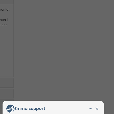
mentet
nen i
n ene