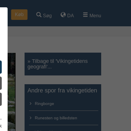
Køb
Søg
DA
Menu
» Tilbage til 'Vikingetidens
geografi'...
Andre spor fra vikingetiden
Ringborge
Runesten og billedsten
k