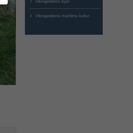
Vikingetidens byer
Vikingetidens maritime kultur