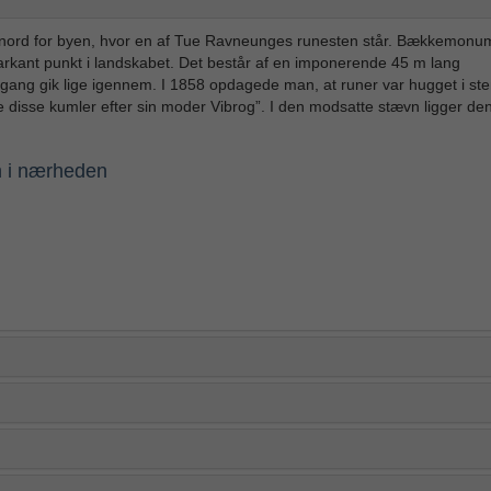
km nord for byen, hvor en af Tue Ravneunges runesten står. Bækkemonu
arkant punkt i landskabet. Det består af en imponerende 45 m lang
ang gik lige igennem. I 1858 opdagede man, at runer var hugget i ste
 disse kumler efter sin moder Vibrog”. I den modsatte stævn ligger de
n i nærheden