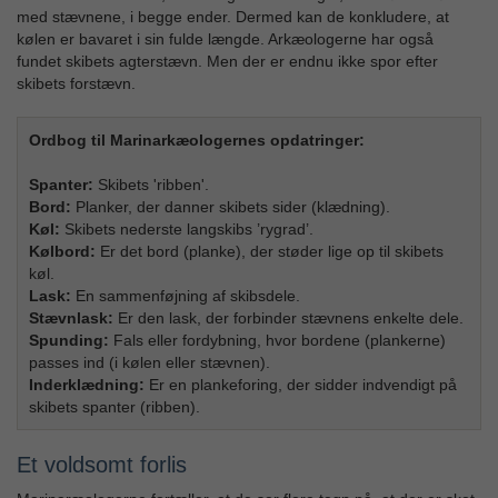
med stævnene, i begge ender. Dermed kan de konkludere, at
kølen er bavaret i sin fulde længde. Arkæologerne har også
fundet skibets agterstævn. Men der er endnu ikke spor efter
skibets forstævn.
Ordbog til Marinarkæologernes opdatringer:
Spanter:
Skibets 'ribben'.
Bord:
Planker, der danner skibets sider (klædning).
Køl:
Skibets nederste langskibs ’rygrad’.
Kølbord:
Er det bord (planke), der støder lige op til skibets
køl.
Lask:
En sammenføjning af skibsdele.
Stævnlask:
Er den lask, der forbinder stævnens enkelte dele.
Spunding:
Fals eller fordybning, hvor bordene (plankerne)
passes ind (i kølen eller stævnen).
Inderklædning:
Er en plankeforing, der sidder indvendigt på
skibets spanter (ribben).
Et voldsomt forlis