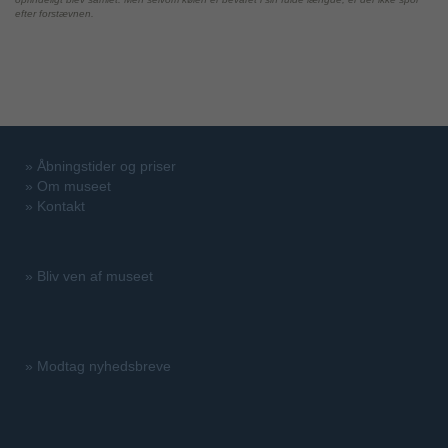
efter forstævnen.
»
Åbningstider og priser
»
Om museet
»
Kontakt
»
Bliv ven af museet
»
Modtag nyhedsbreve