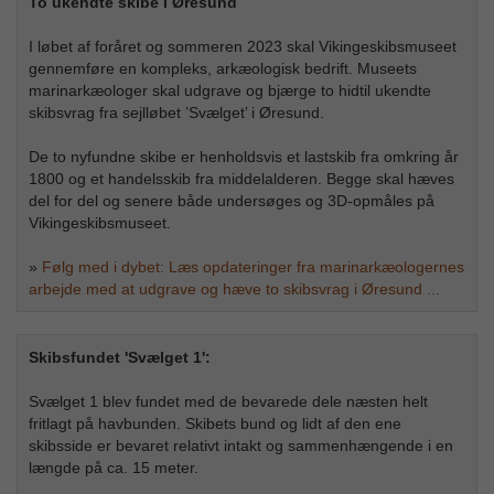
To ukendte skibe i Øresund
I løbet af foråret og sommeren 2023 skal Vikingeskibsmuseet
gennemføre en kompleks, arkæologisk bedrift. Museets
marinarkæologer skal udgrave og bjærge to hidtil ukendte
skibsvrag fra sejlløbet ’Svælget’ i Øresund.
De to nyfundne skibe er henholdsvis et lastskib fra omkring år
1800 og et handelsskib fra middelalderen. Begge skal hæves
del for del og senere både undersøges og 3D-opmåles på
Vikingeskibsmuseet.
»
Følg med i dybet: Læs opdateringer fra marinarkæologernes
arbejde med at udgrave og hæve to skibsvrag i Øresund ...
Skibsfundet 'Svælget 1':
Svælget 1 blev fundet med de bevarede dele næsten helt
fritlagt på havbunden. Skibets bund og lidt af den ene
skibsside er bevaret relativt intakt og sammenhængende i en
længde på ca. 15 meter.