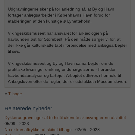
Udgravningerne sker på for anledning af, at By og Havn
fortager anlægsarbejder i Københavns Havn forud for
etableringen af den kunstige ø Lynetteholm.
Vikingeskibsmuseet har ansvaret for arkæologien på
havbunden øst for Storebælt. På den måde sørger vi for, at
der ikke går kulturskatte tabt i forbindelse med anlægsarbejder
til søs.
Vikingeskibsmuseet og By og Havn samarbejder om de
praktiske løsninger omkring undersøgelserne - herunder
havbundsanalyser og fartøjer. Arbejdet udføres i henhold til
Anlægsloven efter de regler, der er udstukket i Museumsloven.
Tilbage
Relaterede nyheder
Dykkerudgravninger af to hidtil ukendte skibsvrag er nu afsluttet
05/09 - 2023
Nu er kun aftrykket af skibet tilbage
02/05 - 2023