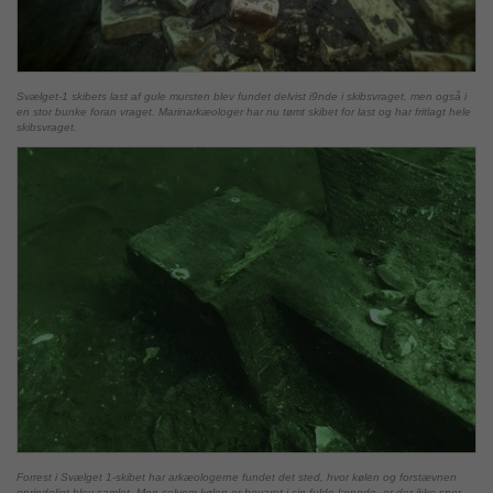
Svælget-1 skibets last af gule mursten blev fundet delvist i9nde i skibsvraget, men også i
en stor bunke foran vraget. Marinarkæologer har nu tømt skibet for last og har fritlagt hele
skibsvraget.
Forrest i Svælget 1-skibet har arkæologerne fundet det sted, hvor kølen og forstævnen
oprindeligt blev samlet. Men selvom kølen er bevaret i sin fulde længde, er der ikke spor