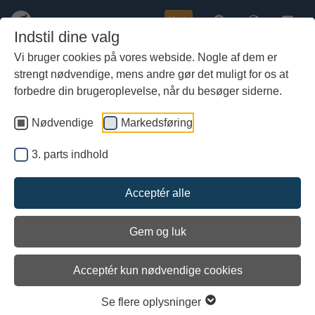
Køb
Indstil dine valg
Vi bruger cookies på vores webside. Nogle af dem er
strengt nødvendige, mens andre gør det muligt for os at
Gå
Nyheder fra Vikingeskibsmuseet
til
forbedre din brugeroplevelse, når du besøger siderne.
Vikingeskibsmuseet udsender nyheder om aktuelle emner, vi
hoved-
arbejder med på museet.
indhold
Nødvendige
Markedsføring
Her kan du finde historier om bådebyggernes projekter på
bådeværftet, marinarkæologernes undersøgelser og
3. parts indhold
forskningsresultater samt aktuelle udstillinger og aktiviteter.
Gamle nyheder er arkiveret efter årstal og kan findes frem ved at
søge i søgefeltet eller klikke på der aktuelle årstal i listen under
Acceptér alle
arkiverede nyheder.
Nyhederne samles og udsendes som nyhedsbrevet ca. hver 3.
Gem og luk
uge.
Du kan tilmelde dig nyhedsbrevet her ...
Acceptér kun nødvendige cookies
Se flere oplysninger