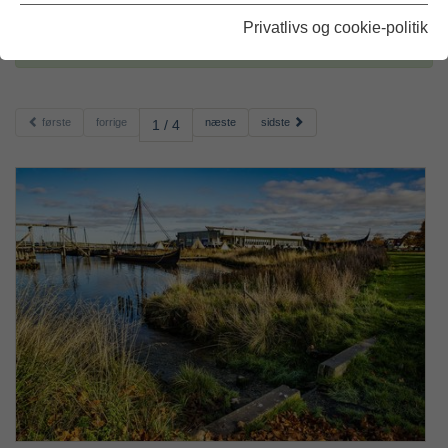
Privatlivs og cookie-politik
Arkiverede nyheder 2022
første
forrige
næste
sidste
1 / 4