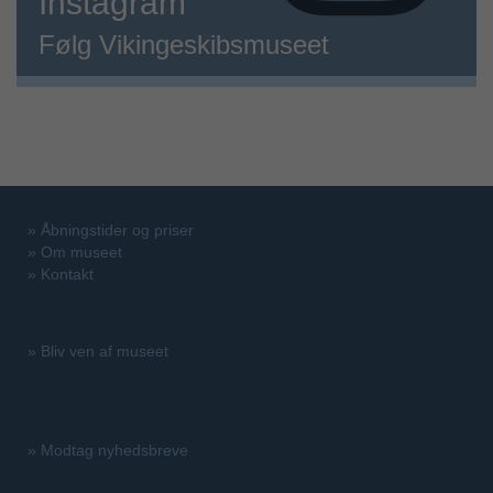
Instagram
Følg Vikingeskibsmuseet
»
Åbningstider og priser
»
Om museet
»
Kontakt
»
Bliv ven af museet
»
Modtag nyhedsbreve